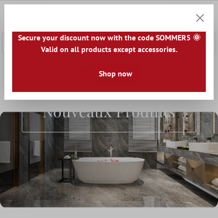
ontenu principal
0
Panier
Secure your discount now with the code SOMMER5 🌞
Valid on all products except accessories.
Accueil
Shop now
Nouveaux Produıts