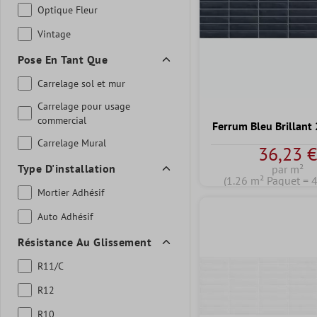
Optique Fleur
Vintage
Pose En Tant Que
Carrelage sol et mur
Carrelage pour usage
commercial
Ferrum Bleu Brillant
Carrelage Mural
36,23 
Type D'installation
par m²
(1.26 m² Paquet = 
Mortier Adhésif
Auto Adhésif
Résistance Au Glissement
R11/C
R12
R10