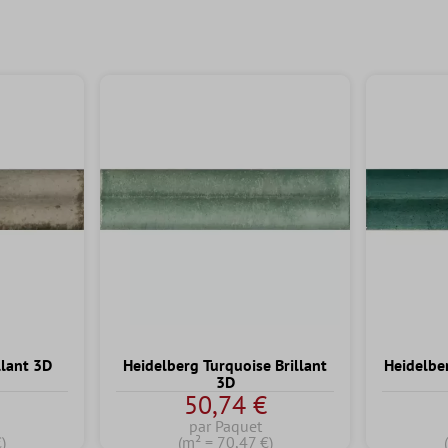
llant 3D
Heidelberg Turquoise Brillant
Heidelbe
3D
€
50,74 €
par Paquet
)
(m² = 70,47 €)