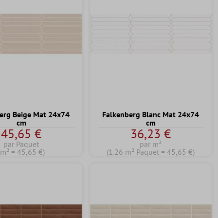
erg Beige Mat 24x74
Falkenberg Blanc Mat 24x74
cm
cm
45,65 €
36,23 €
par Paquet
par m²
(m² = 45,65 €)
(1.26 m² Paquet = 45,65 €)