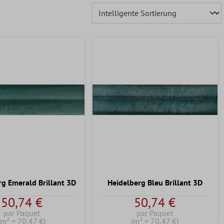
rg Emerald Brillant 3D
Heidelberg Bleu Brillant 3D
50,74 €
50,74 €
par Paquet
par Paquet
(m² = 70,47 €)
(m² = 70,47 €)