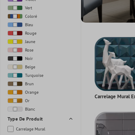
Vert
Coloré
Bleu
Rouge
Jaune
Rose
Noir
Beige
Turquoise
Brun
Orange
Carrelage Mural Ex
Or
Blanc
Type De Produit
Carrelage Mural