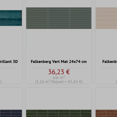
rillant 3D
Falkenberg Vert Mat 24x74 cm
Falkenb
€
36,23 €
par m²
)
(1.26 m² Paquet = 45,65 €)