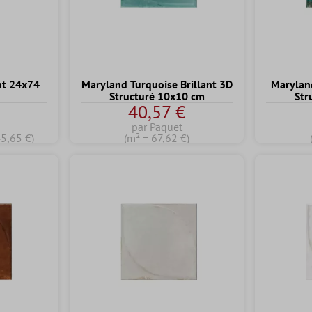
nt 24x74
Maryland Turquoise Brillant 3D
Maryland
Structuré 10x10 cm
Str
€
40,57 €
par Paquet
45,65 €)
(m² = 67,62 €)