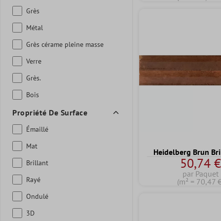
Grès
Métal
Grès cérame pleine masse
Verre
Grès.
Bois
Propriété De Surface
Émaillé
Mat
Heidelberg Brun Bri
50,74 
Brillant
par Paquet
Rayé
(m² = 70,47 €
Ondulé
3D