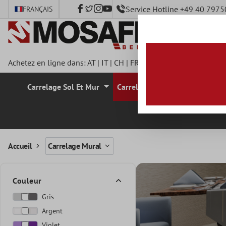
Service Hotline +49 40 797
FRANÇAIS
ontenu principal
Achetez en ligne dans:
AT
|
IT
|
CH
|
FR
|
DE
|
UK
|
CZ
|
SE
|
DK
|
Carrelage Sol Et Mur
Carrelage Mural
Carrelage
Accueil
Carrelage Mural
Couleur
Gris
Argent
Violet