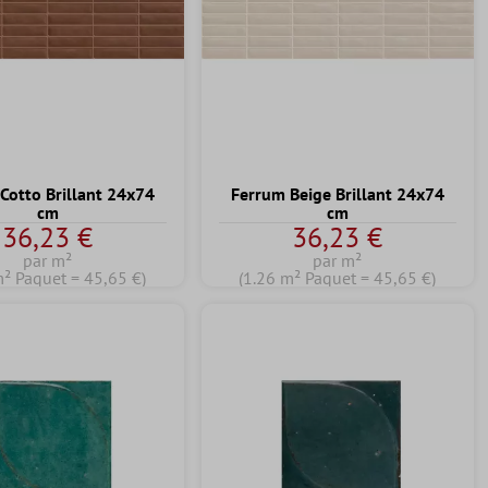
Cotto Brillant 24x74
Ferrum Beige Brillant 24x74
cm
cm
36,23 €
36,23 €
par m²
par m²
m² Paquet = 45,65 €)
(1.26 m² Paquet = 45,65 €)