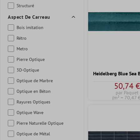
Structuré
Aspect De Carreau
Bois imitation
Rétro
Metro
Pierre Optique
3D-Optique
Heidelberg Blue Sea B
Optique de Marbre
50,74 
Optique en Béton
par Paquet
(m² = 70,47 €
Rayures Optiques
Optique Wave
Pierre Naturelle Optique
Optique de Métal