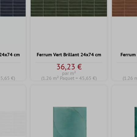
 24x74 cm
Ferrum Vert Brillant 24x74 cm
Ferrum 
€
36,23 €
par m²
45,65 €)
(1.26 m² Paquet = 45,65 €)
(1.26 