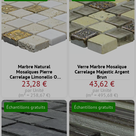
Marbre Natural
Verre Marbre Mosaïque
Mosaïques Pierre
Carrelage Majestic Argent
Carrelage Limonello Or
Brun
23,28 €
43,62 €
Crème
par Unité
par Unité
(m² = 258,67 €)
(m² = 495,68 €)
Échantillons gratuits
Échantillons gratuits