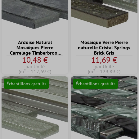
Ardoise Natural
Mosaïque Verre Pierre
Mosaïques Pierre
naturelle Cristal Springs
Carrelage Timberbrook
Brick Gris
10,48 €
11,69 €
Anthracite
par Unité
par Unité
(m² = 112,69 €)
(m² = 129,89 €)
Échantillons gratuits
Échantillons gratuits