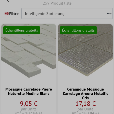
259 Produit listé
Filtre
Échantillons gratuits
Échantillons gratuits
Mosaïque Carrelage Pierre
Céramique Mosaïque
Naturelle Medina Blanc
Carrelage Areora Metallic
Gris
9,05 €
17,18 €
par Unité
par Unité
(m² = 102,84 €)
(m² = 180,84 €)