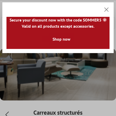
ontenu principal
0
Panier
Secure your discount now with the code SOMMER5 🌞
Valid on all products except accessories.
Accueil
Le monde du carrelage
Shop now
Carrelage par structure de 
Carreaux Structurés
Carreaux structurés