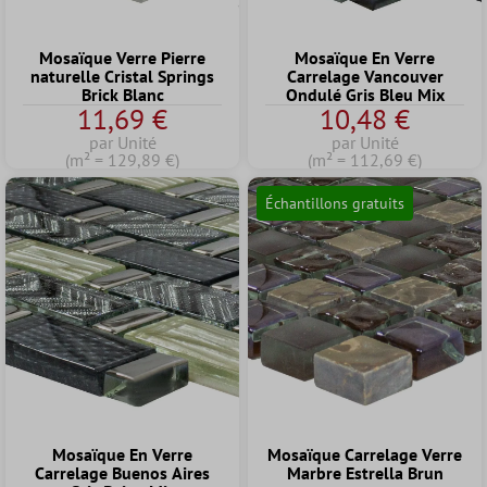
Mosaïque Verre Pierre
Mosaïque En Verre
naturelle Cristal Springs
Carrelage Vancouver
Brick Blanc
Ondulé Gris Bleu Mix
11,69 €
10,48 €
par Unité
par Unité
(m² = 129,89 €)
(m² = 112,69 €)
Échantillons gratuits
Mosaïque En Verre
Mosaïque Carrelage Verre
Carrelage Buenos Aires
Marbre Estrella Brun