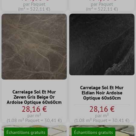
par Paquet
par Paquet
(m² = 522,11 €)
(m² = 522,11 €)
Carrelage Sol Et Mur
Carrelage Sol Et Mur
Eldian Noir Ardoise
Zeven Gris Beige Or
Optique 60x60cm
Ardoise Optique 60x60cm
28,16 €
28,16 €
par m²
par m²
(1.08 m² Paquet = 30,41 €)
(1.08 m² Paquet = 30,41 €)
Échantillons gratuits
Échantillons gratuits