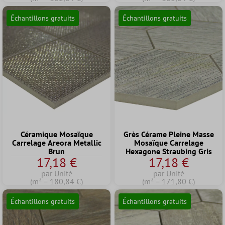
Échantillons gratuits
Échantillons gratuits
Céramique Mosaïque
Grès Cérame Pleine Masse
Carrelage Areora Metallic
Mosaïque Carrelage
Brun
Hexagone Straubing Gris
17,18 €
17,18 €
par Unité
par Unité
(m² = 180,84 €)
(m² = 171,80 €)
Échantillons gratuits
Échantillons gratuits