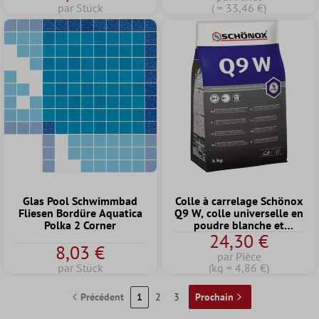
par Stück
( = 33,46 €)
Glas Pool Schwimmbad
Colle à carrelage Schönox
Fliesen Bordüre Aquatica
Q9 W, colle universelle en
Polka 2 Corner
poudre blanche et
24,30 €
flexible, 5 kg
8,03 €
par Pièce
par Stück
(kg = 4,86 €)
Précédent
1
2
3
Prochain