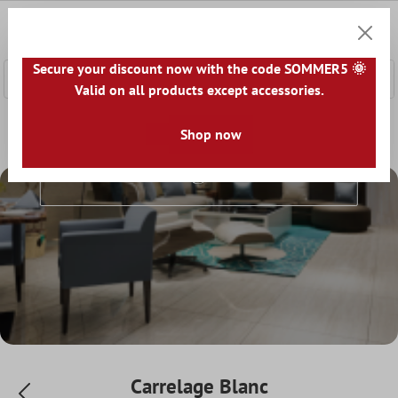
ontenu principal
0
Panier
Secure your discount now with the code SOMMER5 🌞
Valid on all products except accessories.
Accueil
Le monde du carrelage
Shop now
Carrelage par couleur
C
Carrelage Blanc
Carrelage Blanc