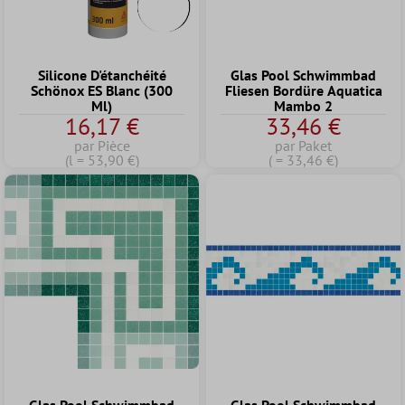
Silicone D'étanchéité
Glas Pool Schwimmbad
Schönox ES Blanc (300
Fliesen Bordüre Aquatica
Ml)
Mambo 2
16,17 €
33,46 €
par Pièce
par Paket
(l = 53,90 €)
( = 33,46 €)