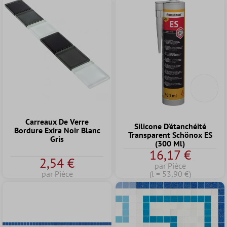
Carreaux De Verre
Silicone D'étanchéité
Bordure Exira Noir Blanc
Transparent Schönox ES
Gris
(300 Ml)
16,17 €
2,54 €
par Pièce
par Pièce
(l = 53,90 €)