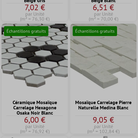
Beige Gris
Beige Blanc
7,02 €
6,51 €
par Unité
par Unité
(m² = 76,30 €)
(m² = 70,00 €)
Échantillons gratuits
Échantillons gratuits
Céramique Mosaïque
Mosaïque Carrelage Pierre
Carrelage Hexagone
Naturelle Medina Blanc
Osaka Noir Blanc
6,00 €
9,05 €
par Unité
par Unité
(m² = 76,92 €)
(m² = 102,84 €)