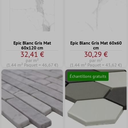
Epic Blanc Gris Mat
Epic Blanc Gris Mat 60x60
60x120 cm
cm
32,41 €
30,29 €
par m²
par m²
(1.44 m² Paquet = 46,67 €)
(1.44 m² Paquet = 43,62 €)
Échantillons gratuits