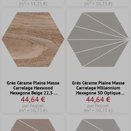
(m² = 51,25 €)
(m² = 50,73 €)
Grès Cérame Pleine Masse
Grès Cérame Pleine Masse
Carrelage Hexwood
Carrelage Millennium
Hexagone Beige 22,5 x
Hexagone 3D Optique
44,64 €
44,64 €
25,9cm
Vert 22,5 x 25,9cm
par Paquet
par Paquet
(m² = 50,73 €)
(m² = 50,73 €)