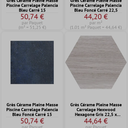
Grès Cérame Pleine Masse
Grès Cérame Pleine Masse
Piscine Carrelage Palencia
Piscine Carrelage Palencia
Bleu Carré 15
Bleu Foncé Carré 22,5
50,74 €
44,20 €
par Paquet
par m²
(m² = 51,25 €)
(1.01 m² Paquet = 44,64 €)
Grès Cérame Pleine Masse
Grès Cérame Pleine Masse
Piscine Carrelage Palencia
Carrelage Hexwood
Bleu Foncé Carré 15
Hexagone Gris 22,5 x
50,74 €
44,64 €
25,9cm
par Paquet
par Paquet