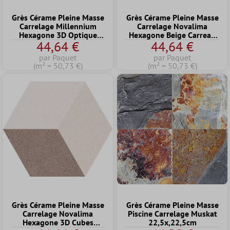
Grès Cérame Pleine Masse
Grès Cérame Pleine Masse
Carrelage Millennium
Carrelage Novalima
Hexagone 3D Optique
Hexagone Beige Carreau
44,64 €
44,64 €
Bleu 22,5 x 25,9cm
De Base 22,5 x 25,9cm
par Paquet
par Paquet
(m² = 50,73 €)
(m² = 50,73 €)
Grès Cérame Pleine Masse
Grès Cérame Pleine Masse
Carrelage Novalima
Piscine Carrelage Muskat
Hexagone 3D Cubes
22,5x,22,5cm