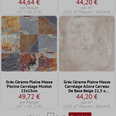
44,64 €
44,20 €
Optique Décor 22,5 x
25,9cm
par Paquet
par m²
(m² = 50,73 €)
(1.01 m² Paquet = 44,64 €)
Grès Cérame Pleine Masse
Grès Cérame Pleine Masse
Piscine Carrelage Muskat
Carrelage Allora Carreau
15x15cm
De Base Beige 22,5 x
49,72 €
44,20 €
22,5cm
par Paquet
par m²
(m² = 50,22 €)
(1.01 m² Paquet = 44,64 €)