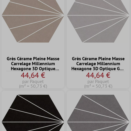
Grès Cérame Pleine Masse
Grès Cérame Pleine Masse
Carrelage Millennium
Carrelage Millennium
Hexagone 3D Optique
Hexagone 3D Optique Gris
44,64 €
44,64 €
Taupe 22,5 x 25,9cm
Clair 22,5 x 25,9cm
par Paquet
par Paquet
(m² = 50,73 €)
(m² = 50,73 €)