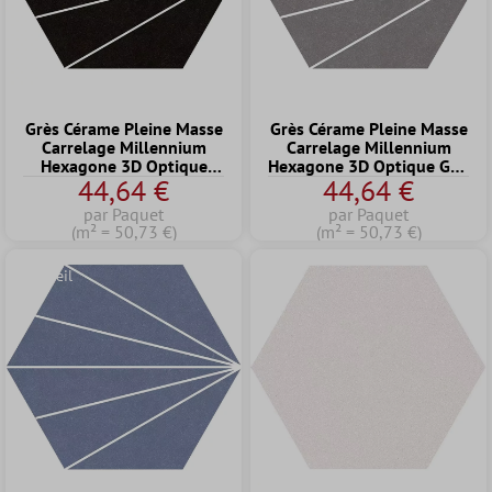
Grès Cérame Pleine Masse
Grès Cérame Pleine Masse
Carrelage Millennium
Carrelage Millennium
Hexagone 3D Optique
Hexagone 3D Optique Gris
44,64 €
44,64 €
Noir 22,5 x 25,9cm
22,5 x 25,9cm
par Paquet
par Paquet
(m² = 50,73 €)
(m² = 50,73 €)
Conseil