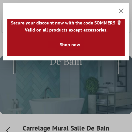
ontenu principal
0
Panier
Secure your discount now with the code SOMMER5 🌞
Valid on all products except accessories.
Accueil
Carrelage Mural
Shop now
Carrelage Mural Salle De Bain
Carrelage Mural Salle
De Bain
Carrelage Mural Salle De Bain