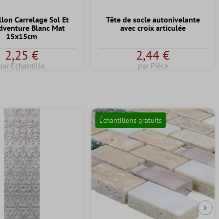
llon Carrelage Sol Et
Tête de socle autonivelante
dventure Blanc Mat
avec croix articulée
15x15cm
2,25 €
2,44 €
par Échantillo
par Pièce
Échantillons gratuits
Dia