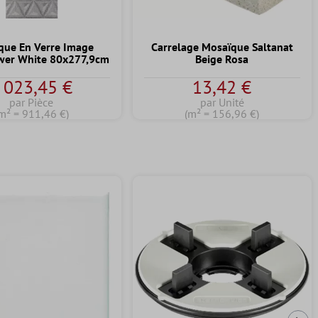
que En Verre Image
Carrelage Mosaïque Saltanat
wer White 80x277,9cm
Beige Rosa
 023,45 €
13,42 €
par Pièce
par Unité
m² = 911,46 €)
(m² = 156,96 €)