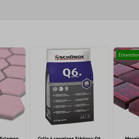
Échantillo
 Salomon
Colle à carrelage Schönox Q6
Mosaïq