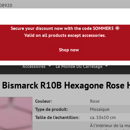
508920
Secure your discount now with the code SOMMER5 🌞
Valid on all products except accessories.
BE
|
NL
|
IE
|
ES
|
PL
|
PT
|
FI
|
GR
|
RO
|
NO
|
HU
|
BG
|
HR
|
LU
Shop now
 Mosaique
Carreaux En Pierre Naturelle
Dalles De Terrasse
Accessoires
Le Monde Du Carrelage
e Bismarck R10B Hexagone Rose
Couleur:
Rose
Type de produit:
Mosaïque
Taille de l'echantillon:
ca. 10x10 cm
À l'intérieur de la m