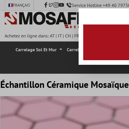
Service Hotline +49 40 797
FRANÇAIS
ontenu principal
Achetez en ligne dans:
AT
|
IT
|
CH
|
FR
|
DE
|
UK
|
CZ
|
SE
|
DK
|
Carrelage Sol Et Mur
Carrelage Mural
Carrelage
Échantillon Céramique Mosaïqu