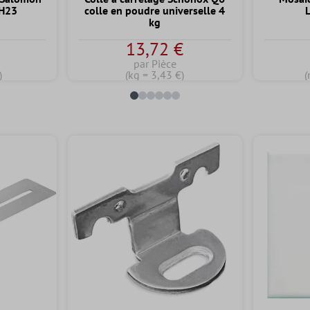
 H23
colle en poudre universelle 4
kg
13,72 €
par Pièce
)
(kg = 3,43 €)
(