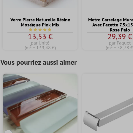
Verre Pierre Naturelle Résine
Metro Carrelage Mural
Mosaïque Pink Mix
Avec Facette 7,5x1
Rose Palo
Note moyenne de 4.7 sur 5 étoiles
13,53 €
29,39 €
par Unité
par Paquet
(m² = 139,48 €)
(m² = 58,78 €
Vous pourriez aussi aimer