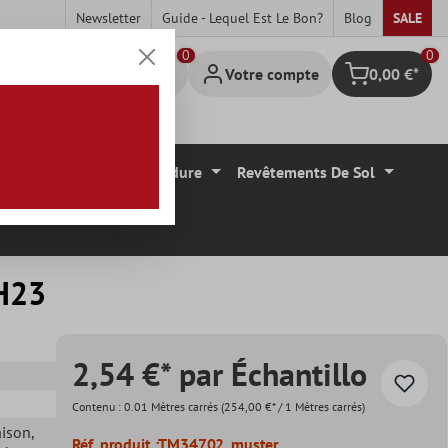
Newsletter
Guide - Lequel Est Le Bon?
Blog
SALE
0
Votre compte
0,00 €*
Panier
Carrelage Mural Bordure
Revêtements De Sol
 H23
2,54 €* par Échantillo
Contenu :
0.01 Mètres carrés
(254,00 €* / 1 Mètres carrés)
aison
,
Réf. produit :
TM34702_muster