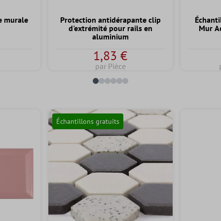
e murale
Protection antidérapante clip
Échanti
d'extrémité pour rails en
Mur A
aluminium
1,83 €
par Pièce
Échantillons gratuits