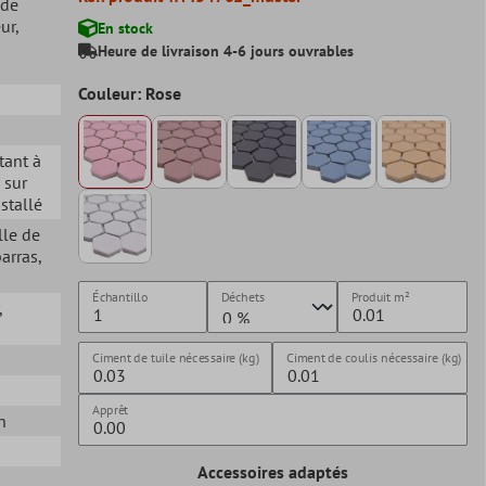
 de
eur
,
En stock
Heure de livraison 4-6 jours ouvrables
Couleur: Rose
stant à
é sur
nstallé
lle de
barras
,
Échantillo
Déchets
Produit
m²
,
Ciment de tuile nécessaire (kg)
Ciment de coulis nécessaire (kg)
Apprêt
n
Accessoires adaptés