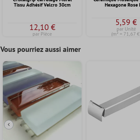
Tissu Adhésif Velcro 30cm
Hexagone Rose
5,59 €
12,10 €
par Unité
par Pièce
(m² = 71,67 €
Vous pourriez aussi aimer
Diapositive précédente