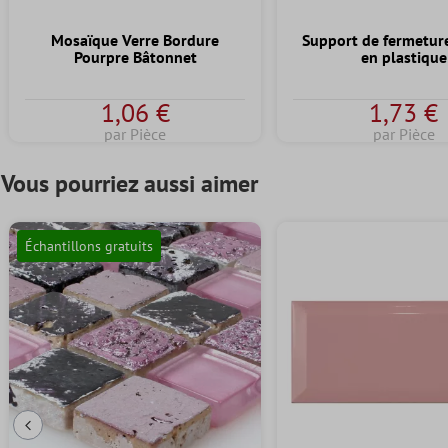
Mosaïque Verre Bordure
Support de fermetur
Pourpre Bâtonnet
en plastique
1,06 €
1,73 €
par Pièce
par Pièce
Vous pourriez aussi aimer
Échantillons gratuits
Diapositive précédente