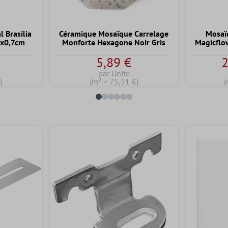
 Brasilia
Céramique Mosaïque Carrelage
Mosaï
5x0,7cm
Monforte Hexagone Noir Gris
Magicflo
5,89 €
2
par Unité
)
(m² = 75,51 €)
(