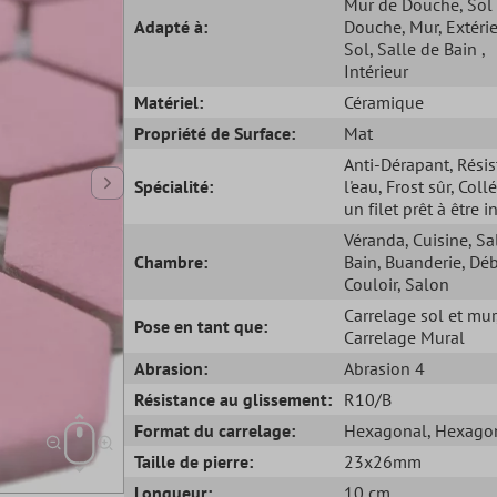
Mur de Douche
, Sol
Adapté à:
Douche
, Mur
, Extéri
Sol
, Salle de Bain
,
Intérieur
Matériel:
Céramique
Propriété de Surface:
Mat
Anti-Dérapant
, Rési
Spécialité:
l'eau
, Frost sûr
, Coll
un filet prêt à être i
Véranda
, Cuisine
, Sa
Chambre:
Bain
, Buanderie
, Dé
Couloir
, Salon
Carrelage sol et mur
Pose en tant que:
Carrelage Mural
Abrasion:
Abrasion 4
Résistance au glissement:
R10/B
Format du carrelage:
Hexagonal
, Hexago
Taille de pierre:
23x26mm
Longueur:
10 cm