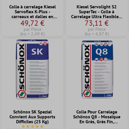
Colle à carrelage Kiesel
Kiesel Servolight S2
Servoflex K-Plus -
SuperTec - Colle à
carreaux et dalles en
Carrelage Ultra Flexible à
49,72 €
73,11 €
céramique, mortier pour
Flexion Légère (15KG)
carrelage en grès fin
par Pièce
par Pièce
(20KG)
(kg = 2,49 €)
(kg = 4,87 €)
Schönox SK Spezial
Colle Pour Carrelage
Convient Aux Supports
Schönox Q8 - Mosaïque
Difficiles (25 Kg)
En Grès, Grès Fin,
Revêtements De Piscines