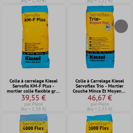
(kg = 1,50 €)
(kg = 1,22 €)
Colle à carrelage Kiesel
Colle à Carrelage Kiesel
Servofix KM-F Plus -
Servoflex Trio - Mortier
mortier colle flexible grès
Couche Mince Et Moyenne
39,55 €
46,67 €
fin, carreaux céramiques
Gris (20KG)
(25KG)
par Pièce
par Pièce
(kg = 1,58 €)
(kg = 2,33 €)