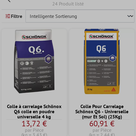
24 Produit listé
Filtre
Colle à carrelage Schönox
Colle Pour Carrelage
Q6 colle en poudre
Schönox Q6 - Universelle
universelle 4 kg
(mur Et Sol) (25Kg)
13,72 €
60,91 €
par Pièce
par Pièce
(kg = 3,43 €)
(kg = 2,44 €)