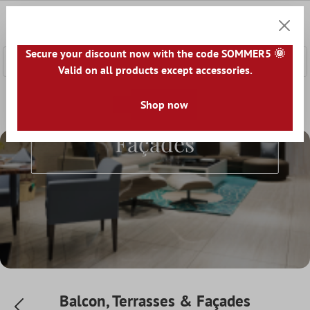
ontenu principal
0
Panier
Secure your discount now with the code SOMMER5 🌞
Valid on all products except accessories.
Accueil
Accessoires
Colle à Carrelage
Shop now
Balcon, Terrasses
Balcon, Terrasses &
Façades
Balcon, Terrasses & Façades