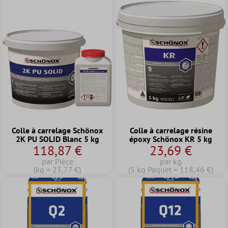
Colle à carrelage Schönox
Colle à carrelage résine
2K PU SOLID Blanc 5 kg
époxy Schönox KR 5 kg
118,87 €
23,69 €
par Pièce
par kg
(kg = 23,77 €)
(5 kg Paquet = 118,46 €)