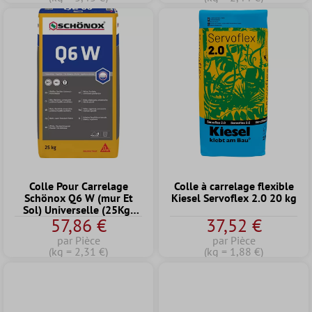
Colle Pour Carrelage
Colle à carrelage flexible
Schönox Q6 W (mur Et
Kiesel Servoflex 2.0 20 kg
Sol) Universelle (25Kg)
57,86 €
37,52 €
(blanc)
par Pièce
par Pièce
(kg = 2,31 €)
(kg = 1,88 €)