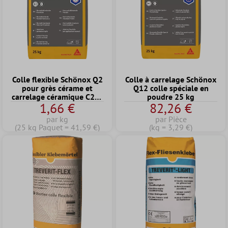
Colle flexible Schönox Q2
Colle à carrelage Schönox
pour grès cérame et
Q12 colle spéciale en
carrelage céramique C2TE
poudre 25 kg
1,66 €
82,26 €
(25 kg)
par kg
par Pièce
(25 kg Paquet = 41,59 €)
(kg = 3,29 €)