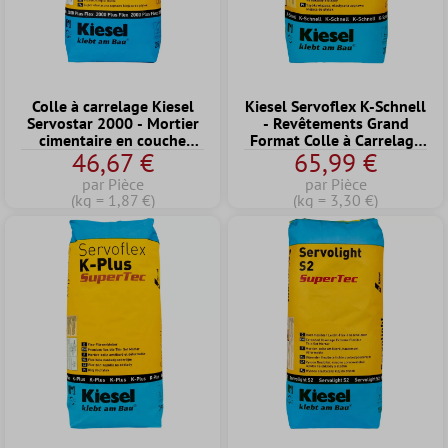
Colle à carrelage Kiesel
Kiesel Servoflex K-Schnell
Servostar 2000 - Mortier
- Revêtements Grand
cimentaire en couche
Format Colle à Carrelage
46,67 €
65,99 €
mince flexible et modifié
Rapide (20KG)
plastique (25KG)
par Pièce
par Pièce
(kg = 1,87 €)
(kg = 3,30 €)