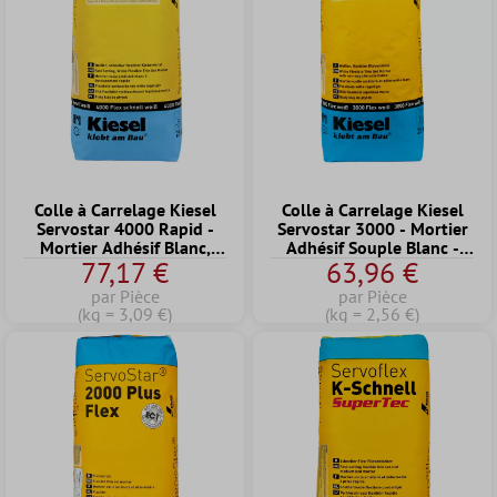
Colle à Carrelage Kiesel
Colle à Carrelage Kiesel
Servostar 4000 Rapid -
Servostar 3000 - Mortier
Mortier Adhésif Blanc,
Adhésif Souple Blanc -
77,17 €
63,96 €
Rapide Et Flexible (25Kg)
Mosaïque De Verre (25Kg)
par Pièce
par Pièce
(kg = 3,09 €)
(kg = 2,56 €)