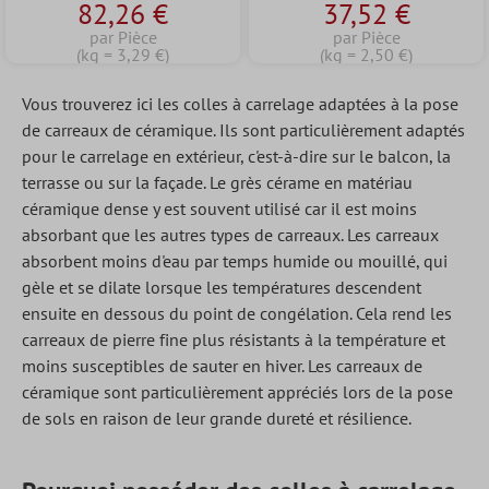
Note moyenne de 5 sur 5 étoiles
82,26 €
37,52 €
(15Kg)
par Pièce
par Pièce
(kg = 3,29 €)
(kg = 2,50 €)
Vous trouverez ici les colles à carrelage adaptées à la pose
de carreaux de céramique. Ils sont particulièrement adaptés
pour le carrelage en extérieur, c'est-à-dire sur le balcon, la
terrasse ou sur la façade. Le grès cérame en matériau
céramique dense y est souvent utilisé car il est moins
absorbant que les autres types de carreaux. Les carreaux
absorbent moins d'eau par temps humide ou mouillé, qui
gèle et se dilate lorsque les températures descendent
ensuite en dessous du point de congélation. Cela rend les
carreaux de pierre fine plus résistants à la température et
moins susceptibles de sauter en hiver. Les carreaux de
céramique sont particulièrement appréciés lors de la pose
de sols en raison de leur grande dureté et résilience.