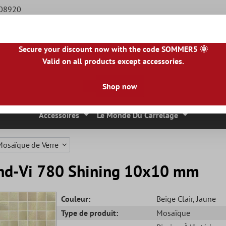
508920
Secure your discount now with the code SOMMER5 🌞
Valid on all products except accessories.
BE
|
NL
|
IE
|
ES
|
PL
|
PT
|
FI
|
GR
|
RO
|
NO
|
HU
|
BG
|
HR
|
LU
Shop now
 Mosaique
Carreaux En Pierre Naturelle
Dalles De Terrasse
Accessoires
Le Monde Du Carrelage
Mosaïque de Verre
end-Vi 780 Shining 10x10 mm
Couleur:
Beige Clair
, Jaune
Type de produit:
Mosaïque