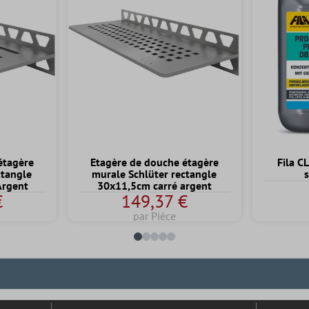
étagère
Etagère de douche étagère
Fila C
ctangle
murale Schlüter rectangle
s
Argent
30x11,5cm carré argent
€
149,37 €
par Pièce