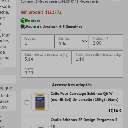
 de la
Contenu :
2 Mètres carrés
(144,85 €* / 1 Mètres carrés)
 salle
uche
,
Réf. produit :
TI22772
 de
En stock
ne
Heure de livraison 4-5 Semaines
e
,
, Mur
,
Paquets
Déchets
Produit
m²
prise
,
Bain
,
 de
Ciment de tuile nécessaire (kg)
Ciment de coulis nécessaire (kg)
iscine
,
l
Apprêt
Accessoires adaptés
logique
Colle Pour Carrelage Schönox Q6 W
lle de
(mur Et Sol) Universelle (25Kg) (blanc)
rasse
,
1 Pièce
alon
57,86 €
,
Coulis Schönox SF Design Pergamon 5
ge
kg
ge