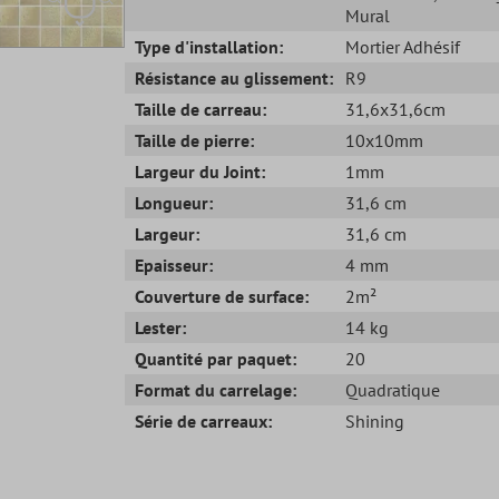
Mural
Type d'installation:
Mortier Adhésif
Résistance au glissement:
R9
Taille de carreau:
31,6x31,6cm
Taille de pierre:
10x10mm
Largeur du Joint:
1mm
Longueur:
31,6 cm
Largeur:
31,6 cm
Epaisseur:
4 mm
Couverture de surface:
2m²
Lester:
14 kg
Quantité par paquet:
20
Format du carrelage:
Quadratique
Série de carreaux:
Shining