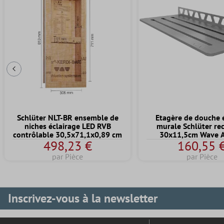
Diapositive précédente
Schlüter NLT-BR ensemble de
Etagère de douche 
niches éclairage LED RVB
murale Schlüter re
contrôlable 30,5x71,1x0,89 cm
30x11,5cm Wave 
498,23 €
160,55 
par Pièce
par Pièce
Inscrivez-vous à la newsletter