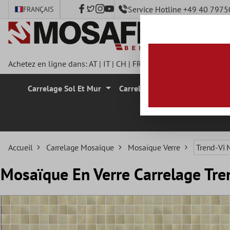
Service Hotline +49 40 797
FRANÇAIS
ontenu principal
Achetez en ligne dans:
AT
|
IT
|
CH
|
FR
|
DE
|
UK
|
CZ
|
SE
|
DK
|
Carrelage Sol Et Mur
Carrelage Mural
Carrelage
Accueil
Carrelage Mosaique
Mosaïque Verre
Trend-Vi 
Mosaïque En Verre Carrelage Tr