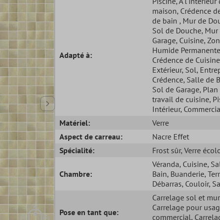
Piscine
, À l'intérieur
maison
, Crédence de
de bain
, Mur de Do
Sol de Douche
, Mur
Garage
, Cuisine
, Zo
Humide Permanent
Adapté à:
Crédence de Cuisine
Extérieur
, Sol
, Entre
Crédence
, Salle de 
Sol de Garage
, Plan
travail de cuisine
, P
Intérieur
, Commercia
Matériel:
Verre
Aspect de carreau:
Nacre Effet
Spécialité:
Frost sûr
, Verre éco
Véranda
, Cuisine
, Sa
Chambre:
Bain
, Buanderie
, Ter
Débarras
, Couloir
, S
Carrelage sol et mur
Carrelage pour usa
Pose en tant que:
commercial
, Carrela