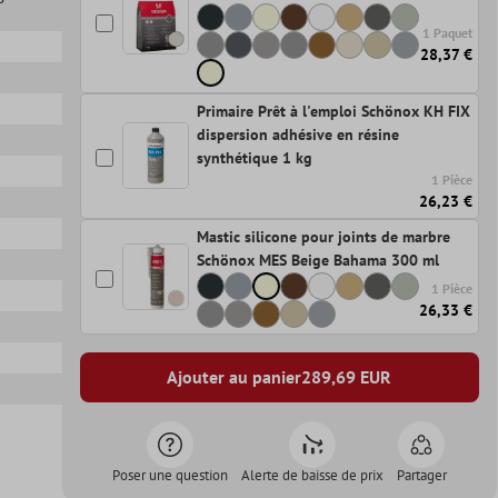
1 Paquet
28,37 €
Primaire Prêt à l'emploi Schönox KH FIX
dispersion adhésive en résine
synthétique 1 kg
1 Pièce
26,23 €
Mastic silicone pour joints de marbre
Schönox MES Beige Bahama 300 ml
1 Pièce
26,33 €
Ajouter au panier
289,69
EUR
Poser une question
Alerte de baisse de prix
Partager