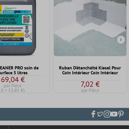
Dia
LEANER PRO soin de
Ruban D'étanchéité Kiesel Pour
urface 5 litres
Coin Intérieur Coin Intérieur
69,04 €
7,02 €
par Pièce
(l = 13,81 €)
par Pièce