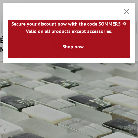
ontenu principal
0
Panier
Secure your discount now with the code SOMMER5 🌞
Valid on all products except accessories.
Échantillon Verre Pierre Naturelle Nacre
Shop now
Mosaïque Admiral Blanc Argent