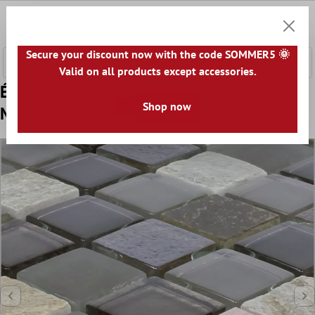
ontenu principal
0
Panier
Secure your discount now with the code SOMMER5 🌞
Valid on all products except accessories.
Échantillon Verre Pierre Naturelle Métal
Shop now
Mosaïque Carrelage Riksha