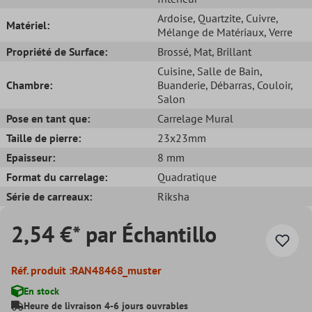
Ardoise
, Quartzite
, Cuivre
,
Matériel:
Mélange de Matériaux
, Verre
Propriété de Surface:
Brossé
, Mat
, Brillant
Cuisine
, Salle de Bain
,
Chambre:
Buanderie
, Débarras
, Couloir
,
Salon
Pose en tant que:
Carrelage Mural
Taille de pierre:
23x23mm
Epaisseur:
8 mm
Format du carrelage:
Quadratique
Série de carreaux:
Riksha
2,54 €* par Échantillo
Réf. produit :
RAN48468_muster
En stock
Heure de livraison 4-6 jours ouvrables