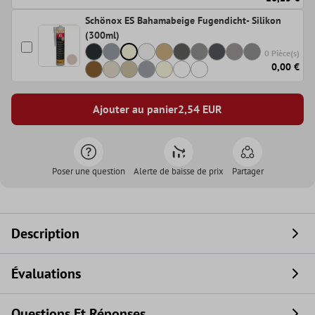
Schönox ES Bahamabeige Fugendicht- Silikon
(300ml)
0 Pièce(s)
0,00 €
Ajouter au panier
2,54
EUR
Poser une question
Alerte de baisse de prix
Partager
Description
Évaluations
Questions Et Réponses