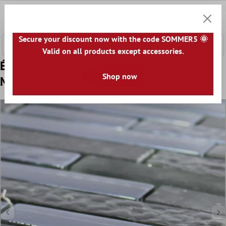
ontenu principal
0
Panier
Secure your discount now with the code SOMMER5 🌞
Valid on all products except accessories.
Échantillon Verre Pierre Acier Inoxydable
Shop now
Mosaïque Wilmont Noir Argent