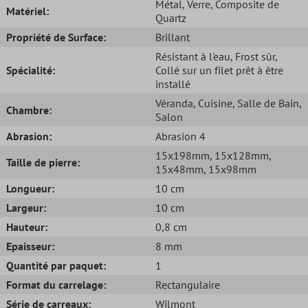
Métal
, Verre
, Composite de
Matériel:
Quartz
Propriété de Surface:
Brillant
Résistant à l'eau
, Frost sûr
,
Spécialité:
Collé sur un filet prêt à être
installé
Véranda
, Cuisine
, Salle de Bain
,
Chambre:
Salon
Abrasion:
Abrasion 4
15x198mm
, 15x128mm
,
Taille de pierre:
15x48mm
, 15x98mm
Longueur:
10 cm
Largeur:
10 cm
Hauteur:
0,8 cm
Epaisseur:
8 mm
Quantité par paquet:
1
Format du carrelage:
Rectangulaire
Série de carreaux:
Wilmont