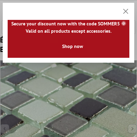
ontenu principal
0
Panier
Secure your discount now with the code SOMMER5 🌞
Valid on all products except accessories.
Échantillon Verre Mosaïque Carrelage
Shop now
Economy Gris Argent