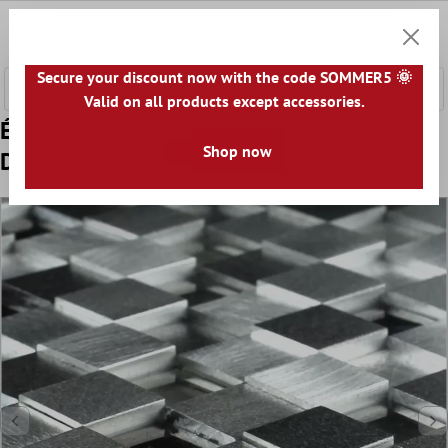
ontenu principal
0
Panier
Secure your discount now with the code SOMMER5 🌞
Valid on all products except accessories.
Échantillon Tuiles Design Aluminium Verre
Shop now
D Mosaïque Black Mix