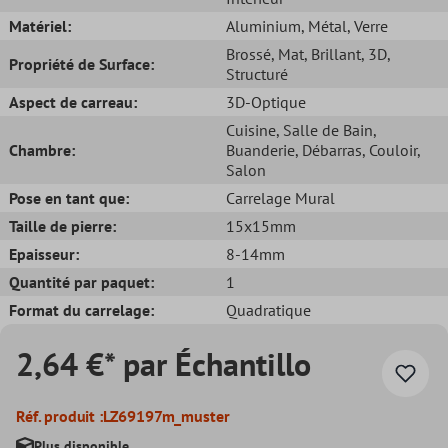
Matériel:
Aluminium
, Métal
, Verre
Brossé
, Mat
, Brillant
, 3D
,
Propriété de Surface:
Structuré
Aspect de carreau:
3D-Optique
Cuisine
, Salle de Bain
,
Chambre:
Buanderie
, Débarras
, Couloir
,
Salon
Pose en tant que:
Carrelage Mural
Taille de pierre:
15x15mm
Epaisseur:
8-14mm
Quantité par paquet:
1
Format du carrelage:
Quadratique
2,64 €* par Échantillo
Réf. produit :
LZ69197m_muster
Plus disponible