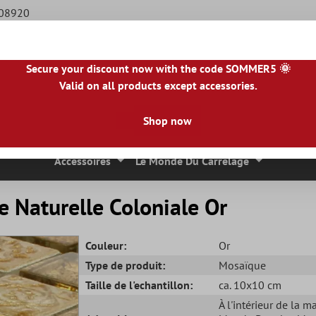
508920
Secure your discount now with the code SOMMER5 🌞
Valid on all products except accessories.
BE
|
NL
|
IE
|
ES
|
PL
|
PT
|
FI
|
GR
|
RO
|
NO
|
HU
|
BG
|
HR
|
LU
Shop now
 Mosaique
Carreaux En Pierre Naturelle
Dalles De Terrasse
Accessoires
Le Monde Du Carrelage
e Naturelle Coloniale Or
Couleur:
Or
Type de produit:
Mosaïque
Taille de l'echantillon:
ca. 10x10 cm
À l'intérieur de la m