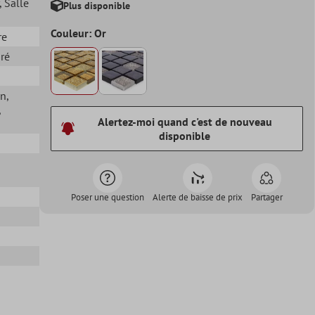
, Salle
Plus disponible
Couleur: Or
re
uré
in
,
,
Alertez-moi quand c'est de nouveau
disponible
Poser une question
Alerte de baisse de prix
Partager