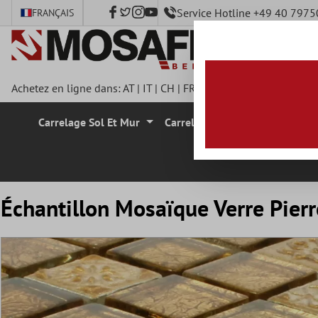
Service Hotline +49 40 797
FRANÇAIS
ontenu principal
Achetez en ligne dans:
AT
|
IT
|
CH
|
FR
|
DE
|
UK
|
CZ
|
SE
|
DK
|
Carrelage Sol Et Mur
Carrelage Mural
Carrelage
Échantillon Mosaïque Verre Pierr