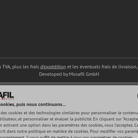
a TVA, plus les frais
d'expédition
et les éventuels frais de livraison,
Developed by Mosafil GmbH
cookies, puis nous continuons...
e des cookies et des technologies similaires pour personnaliser le contenu
tilisateur, et personnaliser et évaluer la publicité. En cliquant sur "Accepte
n activant une option dans les paramètres des cookies, vous l'acceptez. Ce
rit dans notre politique en matière de cookies. Pour modifier vos param
consentement, il vous suffit de mettre à jour vos paramètres de cookies.