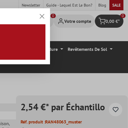
Newsletter
Guide - Lequel Est Le Bon?
Blog
SALE
0
Votre compte
0,00 €*
Panier
Carrelage Mural Bordure
Revêtements De Sol
2,54 €* par Échantillo
Réf. produit :
RAN48063_muster
aison
,