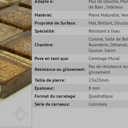
Adapté à:
Mur de Douche
, Mur
de Bain
, Intérieur
Matériel:
Pierre Naturelle
, Ver
Propriété de Surface:
Mat
, Brillant
, Struct
Spécialité:
Résistant à l'eau
Cuisine
, Salle de Ba
Chambre:
Buanderie
, Débarras
Couloir
, Salon
Pose en tant que:
Carrelage Mural
Pas de résistance au
Résistance au glissement:
glissement
Taille de pierre:
23x23mm
Epaisseur:
8 mm
Format du carrelage:
Quadratique
Série de carreaux:
Coloniale