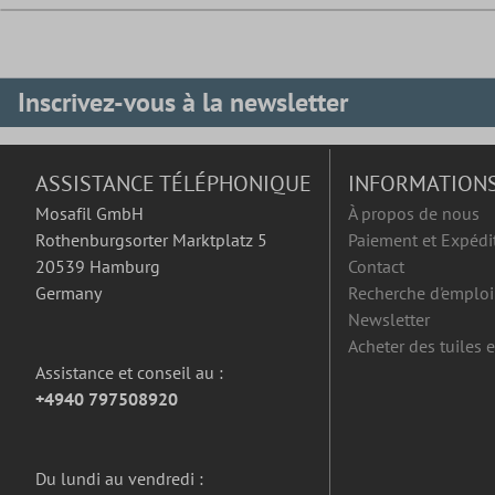
Inscrivez-vous à la newsletter
ASSISTANCE TÉLÉPHONIQUE
INFORMATION
Mosafil GmbH
À propos de nous
Rothenburgsorter Marktplatz 5
Paiement et Expédi
20539 Hamburg
Contact
Germany
Recherche d'emploi
Newsletter
Acheter des tuiles 
Assistance et conseil au :
+4940 797508920
Du lundi au vendredi :