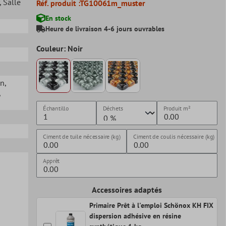
, Salle
Réf. produit :
TG10061m_muster
En stock
Heure de livraison 4-6 jours ouvrables
Couleur: Noir
in
,
,
Échantillo
Déchets
Produit
m²
Ciment de tuile nécessaire (kg)
Ciment de coulis nécessaire (kg)
Apprêt
Accessoires adaptés
Primaire Prêt à l'emploi Schönox KH FIX
dispersion adhésive en résine