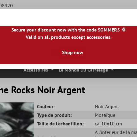
508920
Secure your discount now with the code SOMMER5 🌞
Valid on all products except accessories.
BE
|
NL
|
IE
|
ES
|
PL
|
PT
|
FI
|
GR
|
RO
|
NO
|
HU
|
BG
|
HR
|
LU
Shop now
 Mosaique
Carreaux En Pierre Naturelle
Dalles De Terrasse
Accessoires
Le Monde Du Carrelage
he Rocks Noir Argent
Couleur:
Noir
, Argent
Type de produit:
Mosaïque
Taille de l'echantillon:
ca. 10x10 cm
À l'intérieur de la m