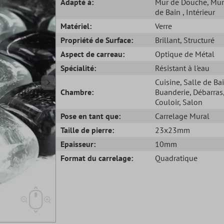
Adapté à:
Mur de Douche
, Mur
de Bain
, Intérieur
Matériel:
Verre
Propriété de Surface:
Brillant
, Structuré
Aspect de carreau:
Optique de Métal
Spécialité:
Résistant à l'eau
Cuisine
, Salle de Ba
Chambre:
Buanderie
, Débarras
Couloir
, Salon
Pose en tant que:
Carrelage Mural
Taille de pierre:
23x23mm
Epaisseur:
10mm
Format du carrelage:
Quadratique