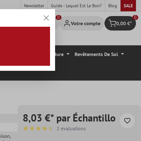
Newsletter
Guide - Lequel Est Le Bon?
Blog
SALE
0
Votre compte
0,00 €*
Panier
Carrelage Mural Bordure
Revêtements De Sol
8,03 €* par Échantillo
2 évaluations
Note moyenne de 4.5 sur 5 étoiles
aison
,