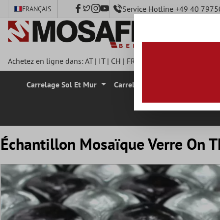
Service Hotline +49 40 797
FRANÇAIS
ontenu principal
Achetez en ligne dans:
AT
|
IT
|
CH
|
FR
|
DE
|
UK
|
CZ
|
SE
|
DK
|
Carrelage Sol Et Mur
Carrelage Mural
Carrelage
Échantillon Mosaïque Verre On T