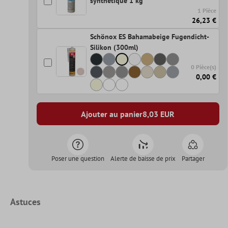
synthétique 1 kg
1 Pièce
26,23 €
Schönox ES Bahamabeige Fugendicht-
Silikon (300ml)
0 Pièce(s)
0,00 €
Ajouter au panier
8,03
EUR
Poser une question
Alerte de baisse de prix
Partager
Astuces