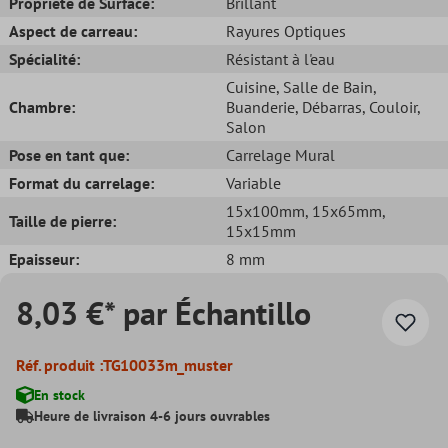
Propriété de Surface:
Brillant
Aspect de carreau:
Rayures Optiques
Spécialité:
Résistant à l'eau
Cuisine
, Salle de Bain
,
Chambre:
Buanderie
, Débarras
, Couloir
,
Salon
Pose en tant que:
Carrelage Mural
Format du carrelage:
Variable
15x100mm
, 15x65mm
,
Taille de pierre:
15x15mm
Epaisseur:
8 mm
8,03 €* par Échantillo
Réf. produit :
TG10033m_muster
En stock
Heure de livraison 4-6 jours ouvrables