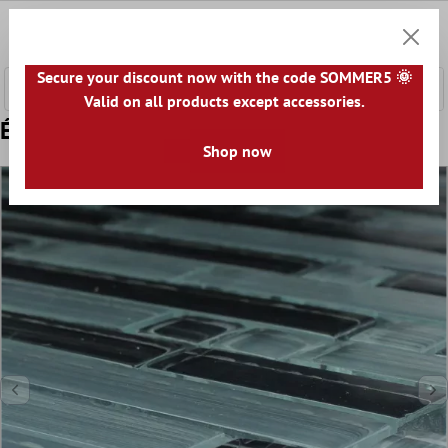
ontenu principal
0
Panier
Secure your discount now with the code SOMMER5 🌞
Valid on all products except accessories.
Échantillon Mosaïque Verre Noir Gris Mix
Shop now