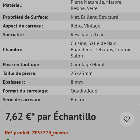
Pierre Naturelle
, Marbre
,
Matériel:
Résine
, Verre
Propriété de Surface:
Mat
, Brillant
, Structuré
Aspect de carreau:
Rétro
, Vintage
Spécialité:
Résistant à l'eau
Cuisine
, Salle de Bain
,
Chambre:
Buanderie
, Débarras
, Couloir
,
Salon
Pose en tant que:
Carrelage Mural
Taille de pierre:
23x23mm
Epaisseur:
8 mm
Format du carrelage:
Quadratique
Série de carreaux:
Boston
7,62 €* par Échantillo
Réf. produit :
ZF55776_muster