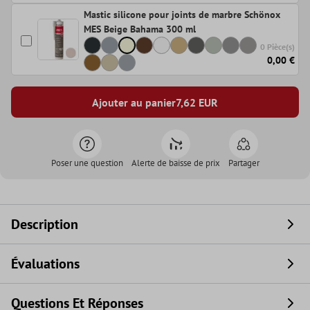
Mastic silicone pour joints de marbre Schönox
MES Beige Bahama 300 ml
0 Pièce(s)
0,00 €
Ajouter au panier
7,62
EUR
Poser une question
Alerte de baisse de prix
Partager
Description
Évaluations
Questions Et Réponses