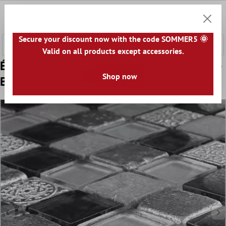
ontenu principal
0
Panier
Secure your discount now with the code SOMMER5 🌞
Valid on all products except accessories.
Échantillon Mosaïque Verre Marbré Calcaire
Shop now
Boston Gris