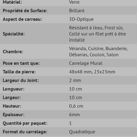
Matériel:
Verre
Propriété de Surface:
Brillant
Aspect de carreau:
3D-Optique
Résistant à l'eau
, Frost sûr
,
Spécialité:
Collé sur un filet prêt à être
installé
Véranda
, Cuisine
, Buanderie
,
Chambre:
Débarras
, Couloir
, Salon
Pose en tant que:
Carrelage Mural
Taille de pierre:
48x48 mm
, 23x23mm
Largeur du Joint:
2 mm
Longueur:
10 cm
Largeur:
10 cm
Hauteur:
0,6 cm
Epaisseur:
6mm
Quantité par paquet:
1
Format du carrelage:
Quadratique