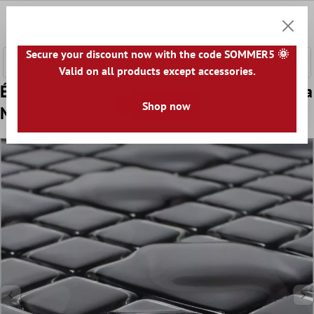
ontenu principal
0
Panier
Secure your discount now with the code SOMMER5 🌞
Valid on all products except accessories.
Échantillon Mosaïque Verre Carrelage Nokta
Shop now
Noir Gris 3D