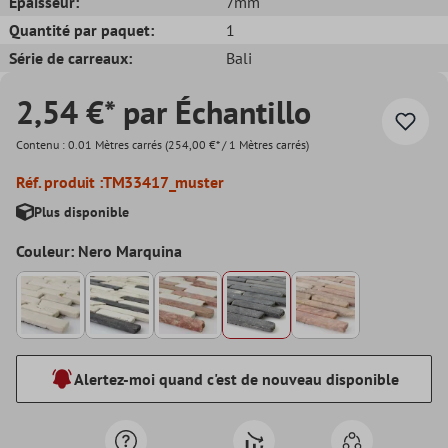
Epaisseur:
7mm
Quantité par paquet:
1
Série de carreaux:
Bali
2,54 €* par Échantillo
Contenu :
0.01 Mètres carrés
(254,00 €* / 1 Mètres carrés)
Réf. produit :
TM33417_muster
Plus disponible
Couleur: Nero Marquina
Alertez-moi quand c'est de nouveau disponible