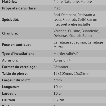
Matériel:
Pierre Naturelle
, Marbre
Propriété de Surface:
Mat
Anti-Dérapant
, Résistant à
Spécialité:
l'eau
, Frost sûr
, Collé sur un
filet prêt à être installé
Véranda
, Cuisine
, Buanderie
,
Chambre:
Débarras
, Couloir
, Salon
Carrelage sol et mur
, Carrelage
Pose en tant que:
Mural
Type d'installation:
Mortier Adhésif
Abrasion:
Abrasion 4
Format du carrelage:
Bâtonnet
Taille de pierre:
15x105mm
, 15x25mm
Largeur du Joint:
3mm
Longueur:
10 cm
Largeur:
10 cm
Hauteur:
0,7 cm