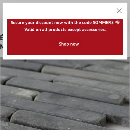
ontenu principal
0
Panier
Secure your discount now with the code SOMMER5 🌞
Valid on all products except accessories.
Échantillon Mosaïque Pierre Naturelle
Shop now
Marbré Nero Marquina