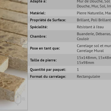
Adapté à:
Mur de Douche
, Sol
Douche
, Mur
, Sol
, I
Matériel:
Pierre Naturelle
, Ma
Propriété de Surface:
Brillant
, Poli Brillant
Spécialité:
Résistant à l'eau
Buanderie
, Débarras
Chambre:
Couloir
Carrelage sol et mur
Pose en tant que:
Carrelage Mural
15x148mm
, 15x4
Taille de pierre:
15x98mm
Quantité par paquet:
1
Format du carrelage:
Rectangulaire