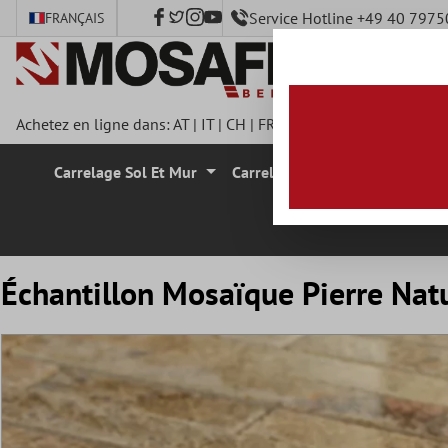
Service Hotline +49 40 797
FRANÇAIS
ontenu principal
Achetez en ligne dans:
AT
|
IT
|
CH
|
FR
|
DE
|
UK
|
CZ
|
SE
|
DK
|
Carrelage Sol Et Mur
Carrelage Mural
Carrelage
Échantillon Mosaïque Pierre Natu