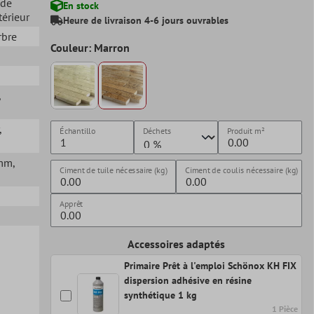
 de
En stock
ntérieur
Heure de livraison 4-6 jours ouvrables
rbre
Couleur: Marron
,
,
Échantillo
Déchets
Produit
m²
8mm
,
Ciment de tuile nécessaire (kg)
Ciment de coulis nécessaire (kg)
Apprêt
Accessoires adaptés
Primaire Prêt à l'emploi Schönox KH FIX
dispersion adhésive en résine
synthétique 1 kg
1 Pièce