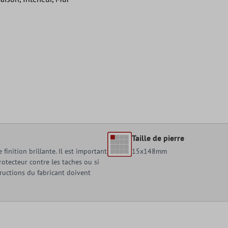
Taille de pierre
inition brillante. Il est important
15x148mm
protecteur contre les taches ou si
structions du fabricant doivent