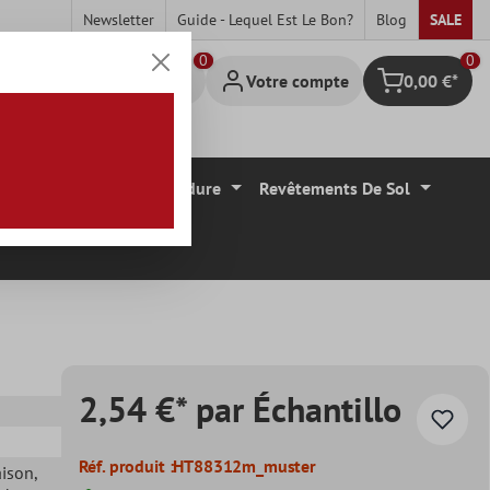
Newsletter
Guide - Lequel Est Le Bon?
Blog
SALE
0
Votre compte
0,00 €*
Panier
Carrelage Mural Bordure
Revêtements De Sol
2,54 €* par Échantillo
Réf. produit :
HT88312m_muster
aison
,