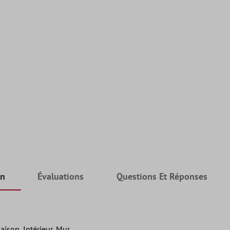
on
Évaluations
Questions Et Réponses
aison, Intérieur, Mur