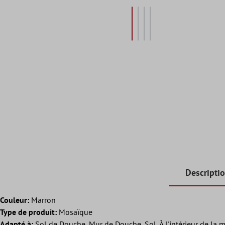
Descripti
Couleur:
Marron
Type de produit:
Mosaïque
Adapté à:
Sol de Douche, Mur de Douche, Sol, À l'intérieur de la m