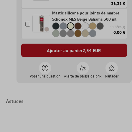
26,23 €
Mastic silicone pour joints de marbre
Schönox MES Beige Bahama 300 ml
0 Pièce(s)
0,00 €
Ajouter au panier
2,54
EUR
Poser une question
Alerte de baisse de prix
Partager
Astuces