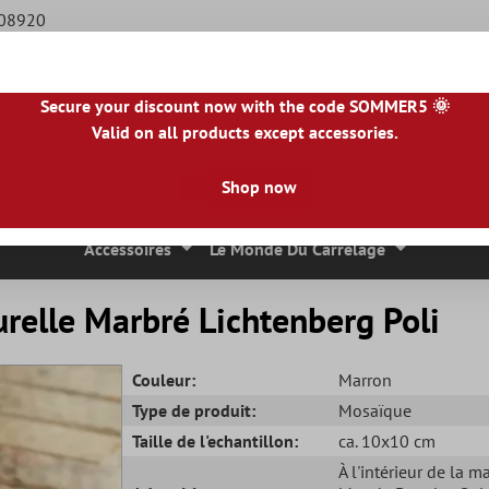
508920
Secure your discount now with the code SOMMER5 🌞
Valid on all products except accessories.
BE
|
NL
|
IE
|
ES
|
PL
|
PT
|
FI
|
GR
|
RO
|
NO
|
HU
|
BG
|
HR
|
LU
Shop now
 Mosaique
Carreaux En Pierre Naturelle
Dalles De Terrasse
Accessoires
Le Monde Du Carrelage
relle Marbré Lichtenberg Poli
Couleur:
Marron
Type de produit:
Mosaïque
Taille de l'echantillon:
ca. 10x10 cm
À l'intérieur de la m