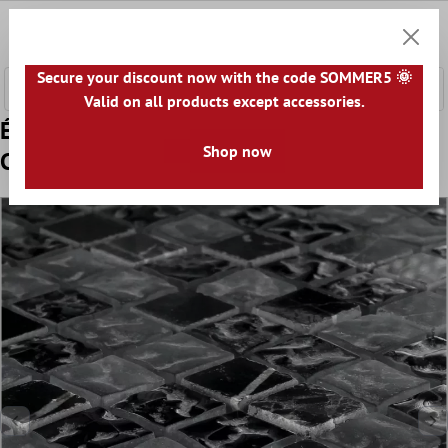
ontenu principal
0
Panier
Secure your discount now with the code SOMMER5 🌞
Valid on all products except accessories.
Échantillon Mosaïque Marbré Verre Zambia
Shop now
Cannelé