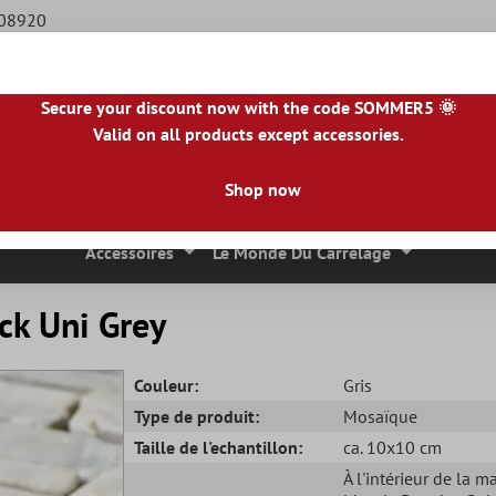
508920
Secure your discount now with the code SOMMER5 🌞
Valid on all products except accessories.
BE
|
NL
|
IE
|
ES
|
PL
|
PT
|
FI
|
GR
|
RO
|
NO
|
HU
|
BG
|
HR
|
LU
Shop now
 Mosaique
Carreaux En Pierre Naturelle
Dalles De Terrasse
Accessoires
Le Monde Du Carrelage
ck Uni Grey
Couleur:
Gris
Type de produit:
Mosaïque
Taille de l'echantillon:
ca. 10x10 cm
À l'intérieur de la m