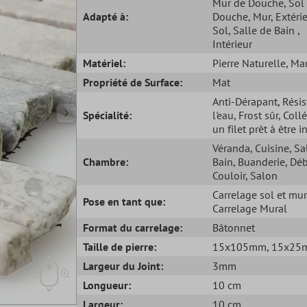
Mur de Douche
, Sol
Adapté à:
Douche
, Mur
, Extéri
Sol
, Salle de Bain
,
Intérieur
Matériel:
Pierre Naturelle
, Ma
Propriété de Surface:
Mat
Anti-Dérapant
, Rési
Spécialité:
l'eau
, Frost sûr
, Coll
un filet prêt à être i
Véranda
, Cuisine
, Sa
Chambre:
Bain
, Buanderie
, Dé
Couloir
, Salon
Carrelage sol et mur
Pose en tant que:
Carrelage Mural
Format du carrelage:
Bâtonnet
Taille de pierre:
15x105mm
, 15x2
Largeur du Joint:
3mm
Longueur:
10 cm
Largeur:
10 cm