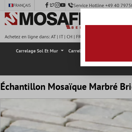
Service Hotline +49 40 797
FRANÇAIS
ontenu principal
Achetez en ligne dans:
AT
|
IT
|
CH
|
FR
|
DE
|
UK
|
CZ
|
SE
|
DK
|
Carrelage Sol Et Mur
Carrelage Mural
Carrelage
Échantillon Mosaïque Marbré Bri