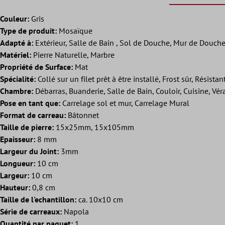
Couleur:
Gris
Type de produit:
Mosaïque
Adapté à:
Extérieur, Salle de Bain , Sol de Douche, Mur de Douche, 
Matériel:
Pierre Naturelle, Marbre
Propriété de Surface:
Mat
Spécialité:
Collé sur un filet prêt à être installé, Frost sûr, Résistan
Chambre:
Débarras, Buanderie, Salle de Bain, Couloir, Cuisine, Vé
Pose en tant que:
Carrelage sol et mur, Carrelage Mural
Format de carreau:
Bâtonnet
Taille de pierre:
15x25mm, 15x105mm
Epaisseur:
8 mm
Largeur du Joint:
3mm
Longueur:
10 cm
Largeur:
10 cm
Hauteur:
0,8 cm
Taille de l'echantillon:
ca. 10x10 cm
Série de carreaux:
Napola
Quantité par paquet:
1