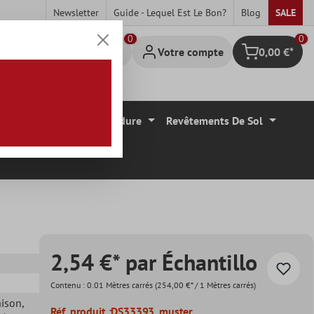
Newsletter
Guide - Lequel Est Le Bon?
Blog
SALE
0
Votre compte
0,00 €*
Panier
Carrelage Mural Bordure
Revêtements De Sol
2,54 €* par Échantillo
Contenu :
0.01 Mètres carrés
(254,00 €* / 1 Mètres carrés)
aison
,
Réf. produit :
DS33393_muster