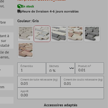
 de
eur
,
En stock
Heure de livraison 4-6 jours ouvrables
Couleur: Gris
rbre
stant à
é sur
nstallé
lle de
barras
,
Échantillo
Déchets
Produit
m²
,
Ciment de tuile nécessaire (kg)
Ciment de coulis nécessaire (kg)
5mm
Apprêt
Accessoires adaptés