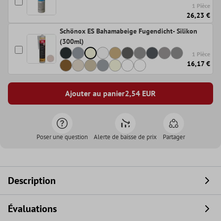
1 Pièce
26,23 €
Schönox ES Bahamabeige Fugendicht- Silikon
(300ml)
1 Pièce
16,17 €
Ajouter au panier
2,54
EUR
Poser une question
Alerte de baisse de prix
Partager
Description
Évaluations