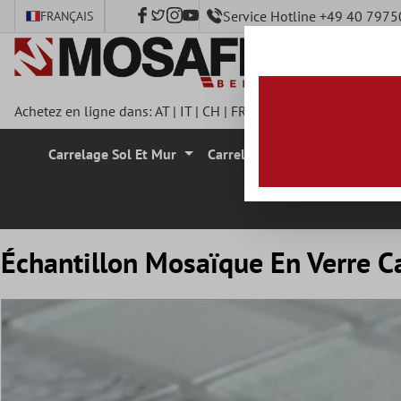
Service Hotline +49 40 797
FRANÇAIS
ontenu principal
Achetez en ligne dans:
AT
|
IT
|
CH
|
FR
|
DE
|
UK
|
CZ
|
SE
|
DK
|
Carrelage Sol Et Mur
Carrelage Mural
Carrelage
Échantillon Mosaïque En Verre Ca