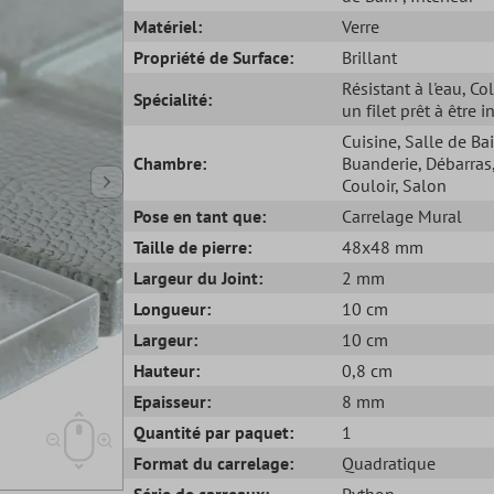
Matériel:
Verre
Propriété de Surface:
Brillant
Résistant à l'eau
, Co
Spécialité:
un filet prêt à être i
Cuisine
, Salle de Ba
Chambre:
Buanderie
, Débarras
Couloir
, Salon
Pose en tant que:
Carrelage Mural
Taille de pierre:
48x48 mm
Largeur du Joint:
2 mm
Longueur:
10 cm
Largeur:
10 cm
Hauteur:
0,8 cm
Epaisseur:
8 mm
Quantité par paquet:
1
Format du carrelage:
Quadratique
Série de carreaux:
Python