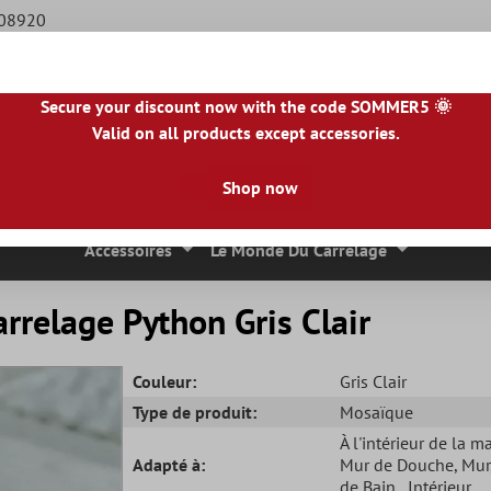
508920
Secure your discount now with the code SOMMER5 🌞
Valid on all products except accessories.
BE
|
NL
|
IE
|
ES
|
PL
|
PT
|
FI
|
GR
|
RO
|
NO
|
HU
|
BG
|
HR
|
LU
Shop now
 Mosaique
Carreaux En Pierre Naturelle
Dalles De Terrasse
Accessoires
Le Monde Du Carrelage
rrelage Python Gris Clair
Couleur:
Gris Clair
Type de produit:
Mosaïque
À l'intérieur de la m
Adapté à:
Mur de Douche
, Mur
de Bain
, Intérieur