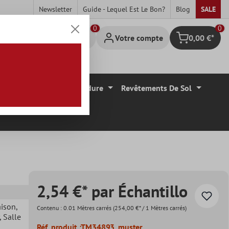
Newsletter
Guide - Lequel Est Le Bon?
Blog
SALE
0
Votre compte
0,00 €*
Panier
Carrelage Mural Bordure
Revêtements De Sol
2,54 €* par Échantillo
aison
,
Contenu :
0.01 Mètres carrés
(254,00 €* / 1 Mètres carrés)
, Salle
Réf. produit :
TM34893_muster