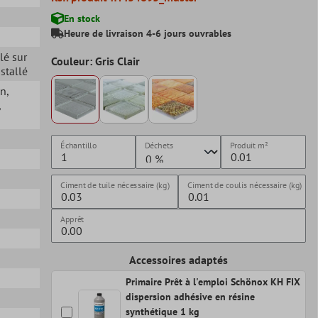
En stock
Heure de livraison 4-6 jours ouvrables
llé sur
Couleur: Gris Clair
nstallé
in
,
,
Échantillo
Déchets
Produit
m²
Ciment de tuile nécessaire (kg)
Ciment de coulis nécessaire (kg)
Apprêt
Accessoires adaptés
Primaire Prêt à l'emploi Schönox KH FIX
dispersion adhésive en résine
synthétique 1 kg