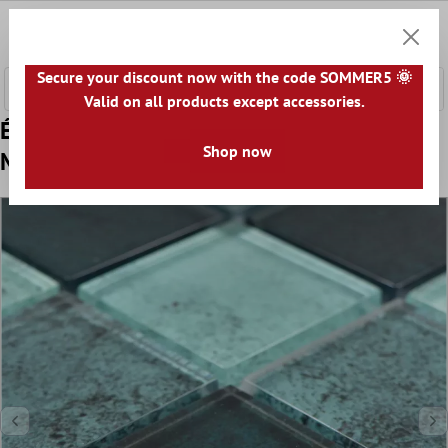
ontenu principal
0
Panier
Secure your discount now with the code SOMMER5 🌞
Valid on all products except accessories.
Échantillon Mosaïque En Verre Carrelage
Shop now
Mignon Petrol