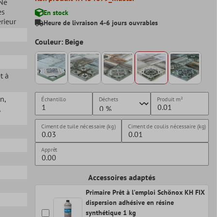
 Ne
es
En stock
érieur
Heure de livraison 4-6 jours ouvrables
Couleur: Beige
t à
in
,
Échantillo
Déchets
Produit
m²
,
Ciment de tuile nécessaire (kg)
Ciment de coulis nécessaire (kg)
Apprêt
Accessoires adaptés
Primaire Prêt à l'emploi Schönox KH FIX
dispersion adhésive en résine
synthétique 1 kg