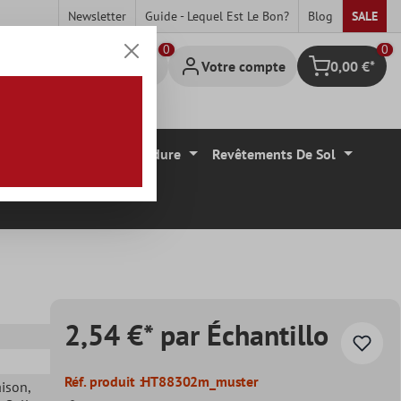
Newsletter
Guide - Lequel Est Le Bon?
Blog
SALE
0
Votre compte
0,00 €*
Panier
Carrelage Mural Bordure
Revêtements De Sol
2,54 €* par Échantillo
Réf. produit :
HT88302m_muster
aison
,