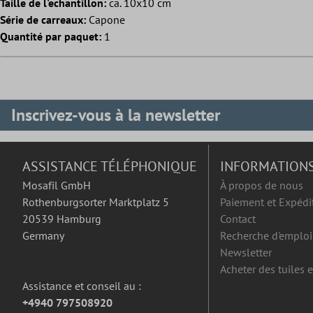
Taille de l'echantillon:
ca. 10x10 cm
Série de carreaux:
Capone
Quantité par paquet:
1
Inscrivez-vous à la newsletter
ASSISTANCE TÉLÉPHONIQUE
INFORMATION
Mosafil GmbH
À propos de nous
Rothenburgsorter Marktplatz 5
Paiement et Expédi
20539 Hamburg
Contact
Germany
Recherche d'emploi
Newsletter
Acheter des tuiles 
Assistance et conseil au :
+4940 797508920