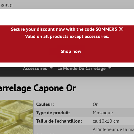
508920
Secure your discount now with the code SOMMER5 🌞
Valid on all products except accessories.
BE
|
NL
|
IE
|
ES
|
PL
|
PT
|
FI
|
GR
|
RO
|
NO
|
HU
|
BG
|
HR
|
LU
Shop now
 Mosaique
Carreaux En Pierre Naturelle
Dalles De Terrasse
Accessoires
Le Monde Du Carrelage
arrelage Capone Or
Couleur:
Or
Type de produit:
Mosaïque
Taille de l'echantillon:
ca. 10x10 cm
À l'intérieur de la m