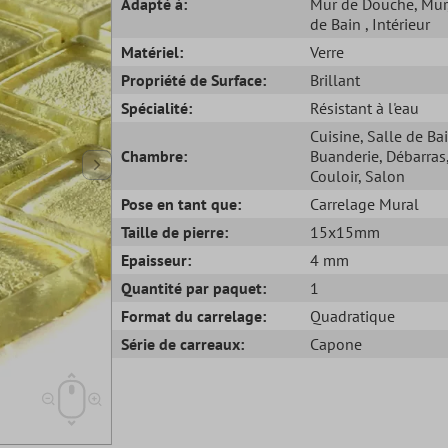
Adapté à:
Mur de Douche
, Mur
de Bain
, Intérieur
Matériel:
Verre
Propriété de Surface:
Brillant
Spécialité:
Résistant à l'eau
Cuisine
, Salle de Ba
Chambre:
Buanderie
, Débarras
Couloir
, Salon
Pose en tant que:
Carrelage Mural
Taille de pierre:
15x15mm
Epaisseur:
4 mm
Quantité par paquet:
1
Format du carrelage:
Quadratique
Série de carreaux:
Capone