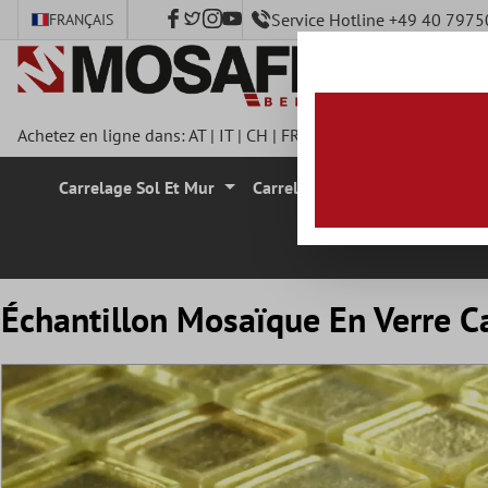
Service Hotline +49 40 797
FRANÇAIS
ontenu principal
Achetez en ligne dans:
AT
|
IT
|
CH
|
FR
|
DE
|
UK
|
CZ
|
SE
|
DK
|
Carrelage Sol Et Mur
Carrelage Mural
Carrelage
Échantillon Mosaïque En Verre C