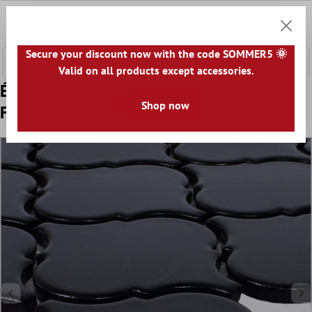
ontenu principal
0
Panier
Secure your discount now with the code SOMMER5 🌞
Valid on all products except accessories.
Échantillon Mosaïque Céramique
Shop now
Florentiner Noir Mat