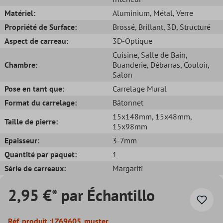
Matériel:
Aluminium
, Métal
, Verre
Propriété de Surface:
Brossé
, Brillant
, 3D
, Structuré
Aspect de carreau:
3D-Optique
Cuisine
, Salle de Bain
,
Chambre:
Buanderie
, Débarras
, Couloir
,
Salon
Pose en tant que:
Carrelage Mural
Format du carrelage:
Bâtonnet
15x148mm
, 15x48mm
,
Taille de pierre:
15x98mm
Epaisseur:
3-7mm
Quantité par paquet:
1
Série de carreaux:
Margariti
2,95 €* par Échantillo
Réf. produit :
LZ69605_muster