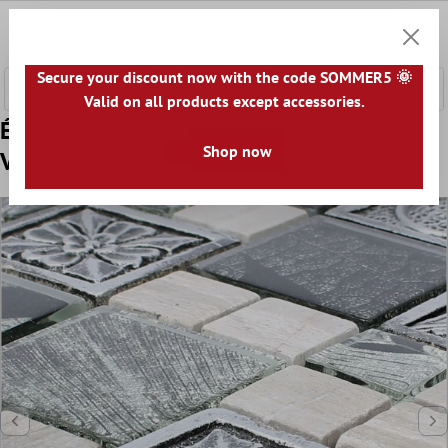
ontenu principal
0
Panier
Secure your discount now with the code SOMMER5 🌞
Valid on all products except accessories.
Échantillon Mosaïque Carrelage Levanzo
Shop now
Verre Résine Ornament Mix Argent