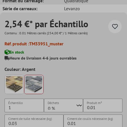
Format du carrelage:
Quadratique
Série de carreaux:
Levanzo
2,54 €* par Échantillo
Contenu :
0.01 Mètres carrés
(254,00 €* / 1 Mètres carrés)
Réf. produit :
TM33951_muster
En stock
Heure de livraison 4-6 jours ouvrables
Couleur: Argent
Échantillo
Déchets
Produit
m²
Ciment de tuile nécessaire (kg)
Ciment de coulis nécessaire (kg)