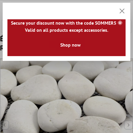
ontenu principal
0
Panier
Secure your discount now with the code SOMMER5 🌞
Valid on all products except accessories.
Échantillon Mosaïque Carrelage Galets De
Shop now
Rivière Pierre Naturelle Doha Blanc