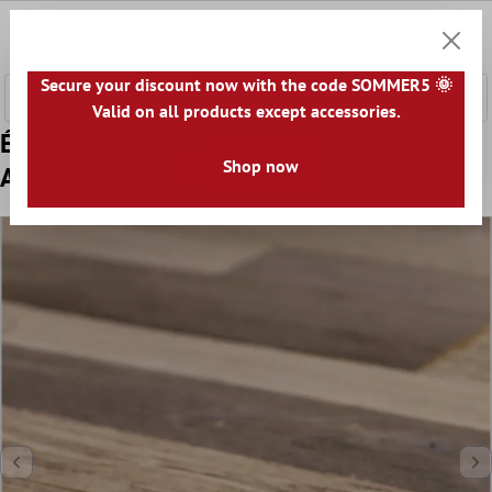
ontenu principal
0
Panier
Secure your discount now with the code SOMMER5 🌞
Valid on all products except accessories.
Échantillon Mosaïque Carrelage Bois Paris
Shop now
Auto Adhésif Brun Beige