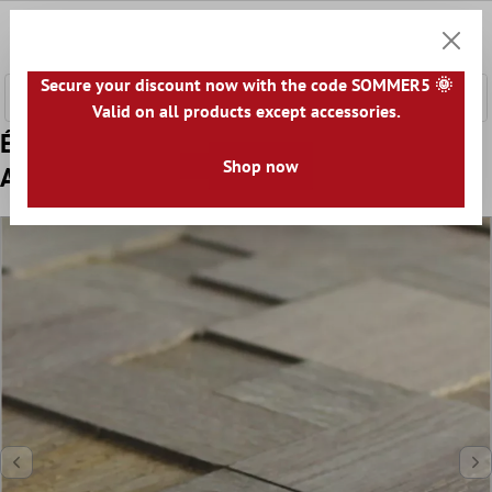
ontenu principal
0
Panier
Secure your discount now with the code SOMMER5 🌞
Valid on all products except accessories.
Échantillon Mosaïque Carrelage Bois Paris
Shop now
Auto Adhésif 3D Gris