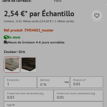
Série de carreaux:
Paris
2,54 €* par Échantillo
Contenu :
0.01 Mètres carrés
(254,00 €* / 1 Mètres carrés)
Réf. produit :
TM34802_muster
En stock
Heure de livraison 4-6 jours ouvrables
Couleur: Gris
Échantillo
Déchets
Produit
m²
Ciment de tuile nécessaire (kg)
Ciment de coulis nécessaire (kg)
Apprêt