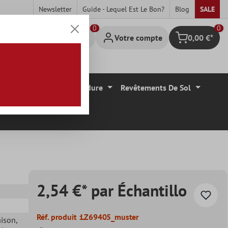
Newsletter
Guide - Lequel Est Le Bon?
Blog
SALE
0
Votre compte
0,00 €*
Panier
Carrelage Mural Bordure
Revêtements De Sol
2,54 €* par Échantillo
Réf. produit :
LZ69405_muster
aison
,