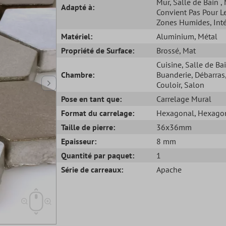
Mur
, Salle de Bain
,
Adapté à:
Convient Pas Pour L
Zones Humides
, Int
Matériel:
Aluminium
, Métal
Propriété de Surface:
Brossé
, Mat
Cuisine
, Salle de Ba
Chambre:
Buanderie
, Débarras
Couloir
, Salon
Pose en tant que:
Carrelage Mural
Format du carrelage:
Hexagonal
, Hexago
Taille de pierre:
36x36mm
Epaisseur:
8 mm
Quantité par paquet:
1
Série de carreaux:
Apache