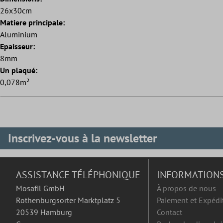
26x30cm
Matiere principale:
Aluminium
Epaisseur:
8mm
Un plaqué:
0,078m²
Inscrivez-vous à la newsletter
ASSISTANCE TÉLÉPHONIQUE
INFORMATION
Mosafil GmbH
À propos de nous
Rothenburgsorter Marktplatz 5
Paiement et Expédi
20539 Hamburg
Contact