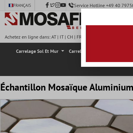
Service Hotline +49 40 797
FRANÇAIS
ontenu principal
Achetez en ligne dans:
AT
|
IT
|
CH
|
FR
|
DE
|
UK
|
CZ
|
SE
|
DK
|
Carrelage Sol Et Mur
Carrelage Mural
Carrelage
Échantillon Mosaïque Aluminiu