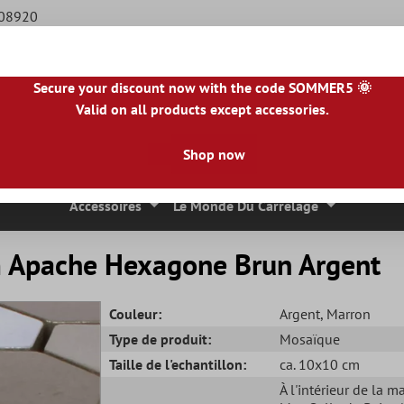
508920
Secure your discount now with the code SOMMER5 🌞
Valid on all products except accessories.
BE
|
NL
|
IE
|
ES
|
PL
|
PT
|
FI
|
GR
|
RO
|
NO
|
HU
|
BG
|
HR
|
LU
Shop now
 Mosaique
Carreaux En Pierre Naturelle
Dalles De Terrasse
Accessoires
Le Monde Du Carrelage
m Apache Hexagone Brun Argent
Couleur:
Argent
, Marron
Type de produit:
Mosaïque
Taille de l'echantillon:
ca. 10x10 cm
À l'intérieur de la m