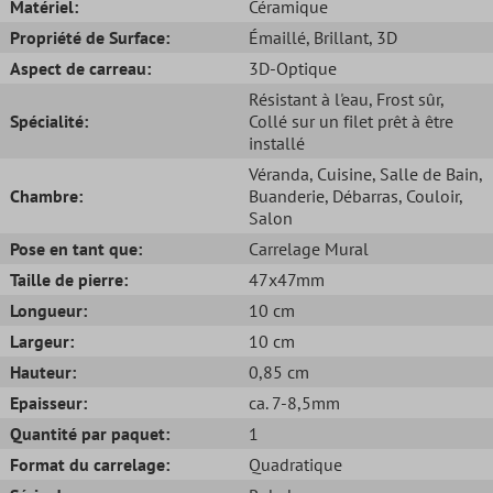
Matériel:
Céramique
Propriété de Surface:
Émaillé
, Brillant
, 3D
Aspect de carreau:
3D-Optique
Résistant à l'eau
, Frost sûr
,
Spécialité:
Collé sur un filet prêt à être
installé
Véranda
, Cuisine
, Salle de Bain
,
Chambre:
Buanderie
, Débarras
, Couloir
,
Salon
Pose en tant que:
Carrelage Mural
Taille de pierre:
47x47mm
Longueur:
10 cm
Largeur:
10 cm
Hauteur:
0,85 cm
Epaisseur:
ca. 7-8,5mm
Quantité par paquet:
1
Format du carrelage:
Quadratique