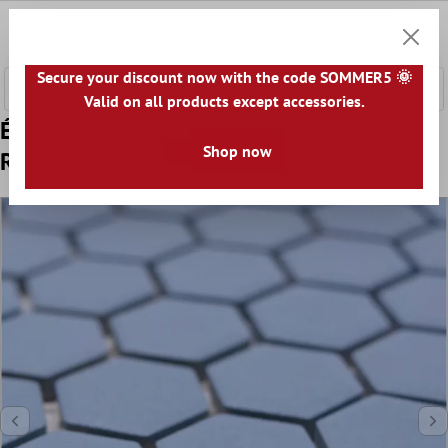
ontenu principal
0
Panier
Secure your discount now with the code SOMMER5 🌞
Valid on all products except accessories.
Échantillon Céramique Mosaïque Bismarck
Shop now
R10B Hexagone Bleu H23