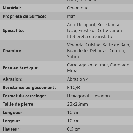
Matériel:
Céramique
Propriété de Surface:
Mat
Anti-Dérapant
, Résistant à
Spécialité:
l'eau
, Frost sûr
, Collé sur un
filet prêt à être installé
Véranda
, Cuisine
, Salle de Bain
,
Chambre:
Buanderie
, Débarras
, Couloir
,
Salon
Carrelage sol et mur
, Carrelage
Pose en tant que:
Mural
Abrasion:
Abrasion 4
Résistance au glissement:
R10/B
Format du carrelage:
Hexagonal
, Hexagon
Taille de pierre:
23x26mm
Longueur:
10 cm
Largeur:
10 cm
Hauteur:
0,5 cm