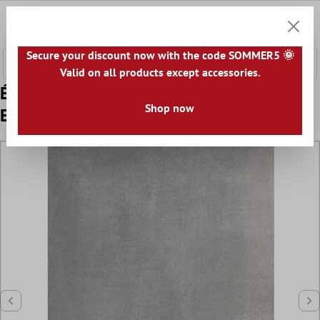
ontenu principal
0
Panier
Secure your discount now with the code SOMMER5 🌞
Valid on all products except accessories.
Échantillon Carrelage Sol Et Mur Optique
Shop now
En Béton Noorvik Gris Clair 60x120cm