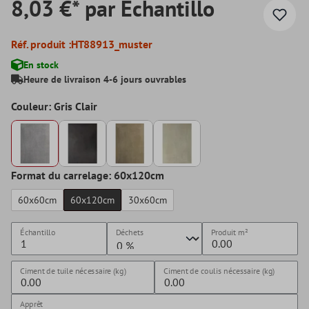
8,03 €* par Échantillo
Réf. produit :
HT88913_muster
En stock
Heure de livraison 4-6 jours ouvrables
Couleur: Gris Clair
Format du carrelage: 60x120cm
60x60cm
60x120cm
30x60cm
Échantillo
Déchets
Produit
m²
Ciment de tuile nécessaire (kg)
Ciment de coulis nécessaire (kg)
Apprêt