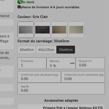
En stock
Heure de livraison 4-6 jours ouvrables
 masse
Couleur: Gris Clair
stant à
ffage
Format du carrelage: 30x60cm
60x60cm
60x120cm
30x60cm
lle de
barras
,
Échantillo
Déchets
Produit
m²
,
Ciment de tuile nécessaire (kg)
Ciment de coulis nécessaire (kg)
Apprêt
Accessoires adaptés
Primaire Prêt à l'emploi Schönox KH FIX