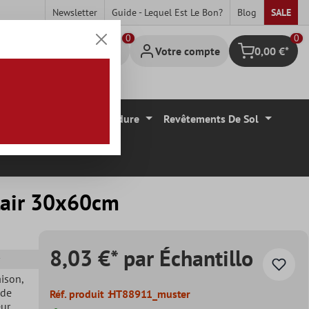
Newsletter
Guide - Lequel Est Le Bon?
Blog
SALE
0
Votre compte
0,00 €*
Panier
Carrelage Mural Bordure
Revêtements De Sol
Clair 30x60cm
8,03 €* par Échantillo
aison
,
 de
Réf. produit :
HT88911_muster
eur
,