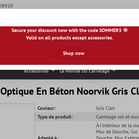
508920
Secure your discount now with the code SOMMER5 🌞
Valid on all products except accessories.
BE
|
NL
|
IE
|
ES
|
PL
|
PT
|
FI
|
GR
|
RO
|
NO
|
HU
|
BG
|
HR
|
LU
Shop now
 Mosaique
Carreaux En Pierre Naturelle
Dalles De Terrasse
Accessoires
Le Monde Du Carrelage
r Optique En Béton Noorvik Gris 
Couleur:
Gris Clair
Type de produit:
Carrelage sol et mur
À l'intérieur de la m
Mur de Douche
, Sol
Adapté à:
Douche
, Mur
, Extéri