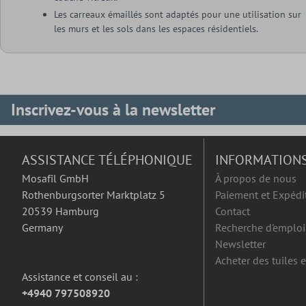
Les carreaux émaillés sont adaptés pour une utilisation sur
les murs et les sols dans les espaces résidentiels.
Inscrivez-vous à la newsletter
ASSISTANCE TÉLÉPHONIQUE
INFORMATION
Mosafil GmbH
À propos de nous
Rothenburgsorter Marktplatz 5
Paiement et Expédi
20539 Hamburg
Contact
Germany
Recherche d'emploi
Newsletter
Acheter des tuiles 
Assistance et conseil au :
+4940 797508920