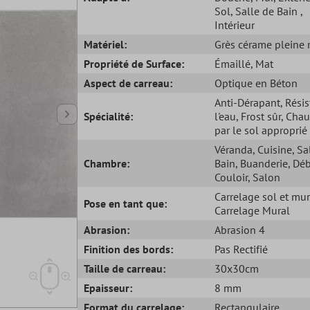
Sol
, Salle de Bain
,
Intérieur
Matériel:
Grès cérame pleine
Propriété de Surface:
Émaillé
, Mat
Aspect de carreau:
Optique en Béton
Anti-Dérapant
, Rési
Spécialité:
l'eau
, Frost sûr
, Chau
par le sol approprié
Véranda
, Cuisine
, Sa
Chambre:
Bain
, Buanderie
, Dé
Couloir
, Salon
Carrelage sol et mur
Pose en tant que:
Carrelage Mural
Abrasion:
Abrasion 4
Finition des bords:
Pas Rectifié
Taille de carreau:
30x30cm
Epaisseur:
8 mm
Format du carrelage:
Rectangulaire