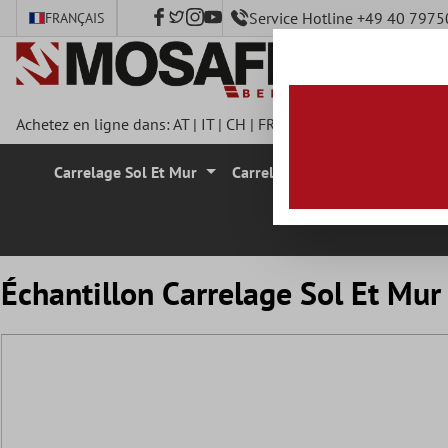
Service Hotline +49 40 797
FRANÇAIS
ontenu principal
Achetez en ligne dans:
AT
|
IT
|
CH
|
FR
|
DE
|
UK
|
CZ
|
SE
|
DK
|
Carrelage Sol Et Mur
Carrelage Mural
Carrelage
Échantillon Carrelage Sol Et Mu