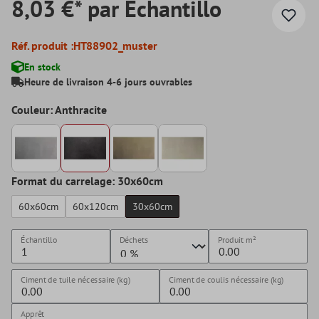
8,03 €* par Échantillo
Réf. produit :
HT88902_muster
En stock
Heure de livraison 4-6 jours ouvrables
Couleur: Anthracite
Format du carrelage: 30x60cm
60x60cm
60x120cm
30x60cm
Échantillo
Déchets
Produit
m²
Ciment de tuile nécessaire (kg)
Ciment de coulis nécessaire (kg)
Apprêt