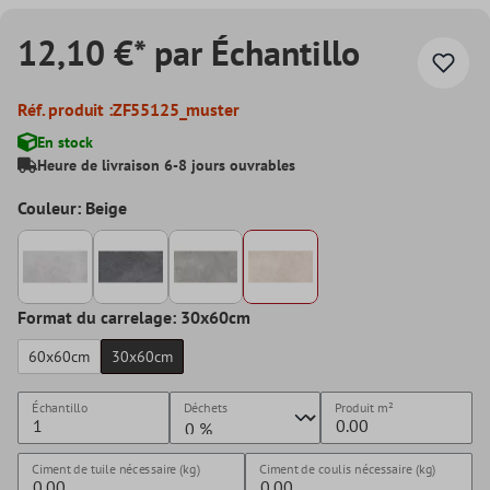
12,10 €* par Échantillo
Réf. produit :
ZF55125_muster
En stock
Heure de livraison 6-8 jours ouvrables
Couleur: Beige
Format du carrelage: 30x60cm
60x60cm
30x60cm
Échantillo
Déchets
Produit
m²
Ciment de tuile nécessaire (kg)
Ciment de coulis nécessaire (kg)