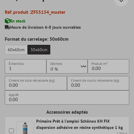
Réf. produit :
ZF55154_muster
En stock
Heure de livraison 6-8 jours ouvrables
Format du carrelage: 30x60cm
60x60cm
30x60cm
Échantillo
Déchets
Produit
m²
Ciment de tuile nécessaire (kg)
Ciment de coulis nécessaire (kg)
Apprêt
Accessoires adaptés
Primaire Prêt à l'emploi Schönox KH FIX
dispersion adhésive en résine synthétique 1 kg
1 Pièce