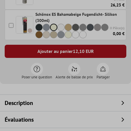
26,23 €
Schönox ES Bahamabeige Fugendicht- Silikon
(300ml)
0 Pièce(s)
0,00 €
Ajouter au panier
12,10
EUR
Poser une question
Alerte de baisse de prix
Partager
Description
Évaluations