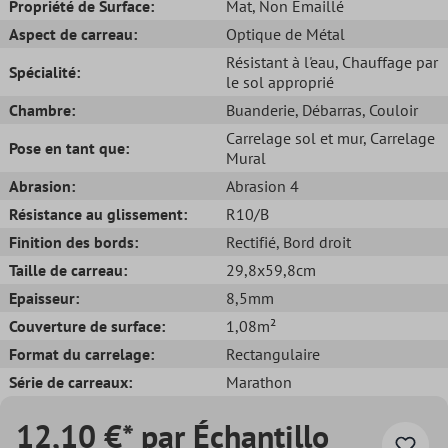
Propriété de Surface:
Mat
, Non Émaillé
Aspect de carreau:
Optique de Métal
Résistant à l'eau
, Chauffage par
Spécialité:
le sol approprié
Chambre:
Buanderie
, Débarras
, Couloir
Carrelage sol et mur
, Carrelage
Pose en tant que:
Mural
Abrasion:
Abrasion 4
Résistance au glissement:
R10/B
Finition des bords:
Rectifié
, Bord droit
Taille de carreau:
29,8x59,8cm
Epaisseur:
8,5mm
Couverture de surface:
1,08m²
Format du carrelage:
Rectangulaire
Série de carreaux:
Marathon
12,10 €* par Échantillo