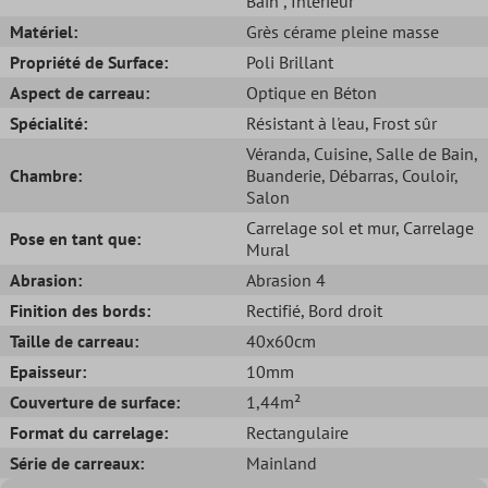
Bain
, Intérieur
Matériel:
Grès cérame pleine masse
Propriété de Surface:
Poli Brillant
Aspect de carreau:
Optique en Béton
Spécialité:
Résistant à l'eau
, Frost sûr
Véranda
, Cuisine
, Salle de Bain
,
Chambre:
Buanderie
, Débarras
, Couloir
,
Salon
Carrelage sol et mur
, Carrelage
Pose en tant que:
Mural
Abrasion:
Abrasion 4
Finition des bords:
Rectifié
, Bord droit
Taille de carreau:
40x60cm
Epaisseur:
10mm
Couverture de surface:
1,44m²
Format du carrelage:
Rectangulaire
Série de carreaux:
Mainland