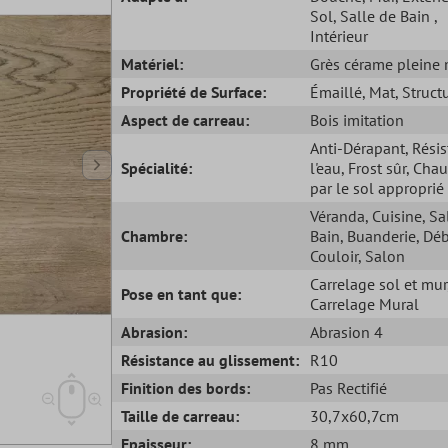
Sol
, Salle de Bain
,
Intérieur
Matériel:
Grès cérame pleine
Propriété de Surface:
Émaillé
, Mat
, Struct
Aspect de carreau:
Bois imitation
Anti-Dérapant
, Rési
Spécialité:
l'eau
, Frost sûr
, Chau
par le sol approprié
Véranda
, Cuisine
, Sa
Chambre:
Bain
, Buanderie
, Dé
Couloir
, Salon
Carrelage sol et mur
Pose en tant que:
Carrelage Mural
Abrasion:
Abrasion 4
Résistance au glissement:
R10
Finition des bords:
Pas Rectifié
Taille de carreau:
30,7x60,7cm
Epaisseur:
8 mm