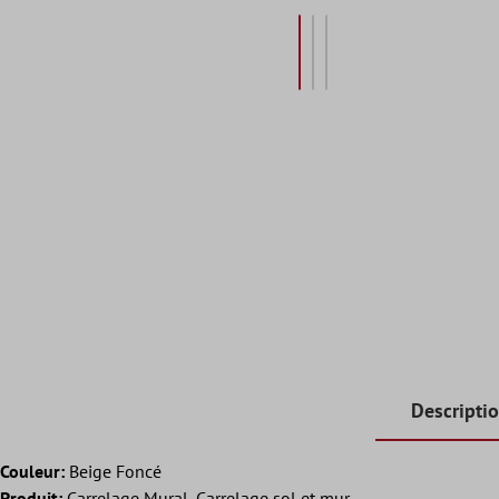
Descripti
Couleur:
Beige Foncé
Produit:
Carrelage Mural, Carrelage sol et mur