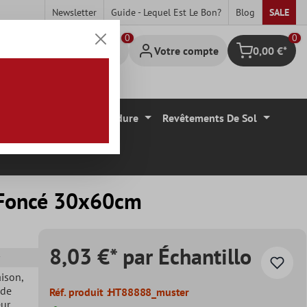
Newsletter
Guide - Lequel Est Le Bon?
Blog
SALE
0
Votre compte
0,00 €*
Panier
Carrelage Mural Bordure
Revêtements De Sol
e Foncé 30x60cm
8,03 €* par Échantillo
aison
,
 de
Réf. produit :
HT88888_muster
eur
,