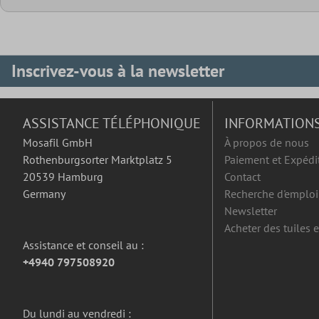
Inscrivez-vous à la newsletter
ASSISTANCE TÉLÉPHONIQUE
INFORMATION
Mosafil GmbH
À propos de nous
Rothenburgsorter Marktplatz 5
Paiement et Expédi
20539 Hamburg
Contact
Germany
Recherche d'emploi
Newsletter
Acheter des tuiles 
Assistance et conseil au :
+4940 797508920
Du lundi au vendredi :