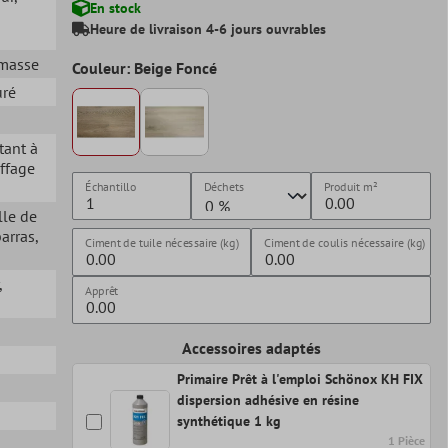
En stock
Heure de livraison 4-6 jours ouvrables
 masse
Couleur: Beige Foncé
uré
stant à
ffage
Échantillo
Déchets
Produit
m²
lle de
barras
,
Ciment de tuile nécessaire (kg)
Ciment de coulis nécessaire (kg)
,
Apprêt
Accessoires adaptés
Primaire Prêt à l'emploi Schönox KH FIX
dispersion adhésive en résine
synthétique 1 kg
1 Pièce