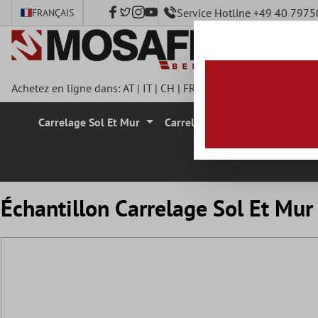
Service Hotline +49 40 797
FRANÇAIS
ontenu principal
Achetez en ligne dans:
AT
|
IT
|
CH
|
FR
|
DE
|
UK
|
CZ
|
SE
|
DK
|
Carrelage Sol Et Mur
Carrelage Mural
Carrelage
Échantillon Carrelage Sol Et Mu