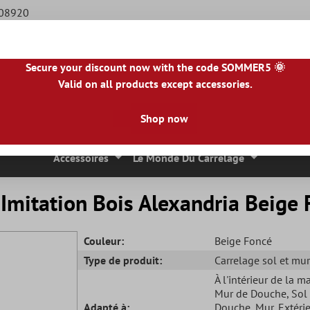
508920
Secure your discount now with the code SOMMER5 🌞
Valid on all products except accessories.
BE
|
NL
|
IE
|
ES
|
PL
|
PT
|
FI
|
GR
|
RO
|
NO
|
HU
|
BG
|
HR
|
LU
Shop now
 Mosaique
Carreaux En Pierre Naturelle
Dalles De Terrasse
Accessoires
Le Monde Du Carrelage
r Imitation Bois Alexandria Beig
Couleur:
Beige Foncé
Type de produit:
Carrelage sol et mur
À l'intérieur de la m
Mur de Douche
, Sol
Adapté à:
Douche
, Mur
, Extéri