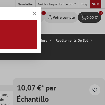
Newsletter
Guide - Lequel Est Le Bon?
Blog
SALE
0
Votre compte
0,00 €*
Panier
Carrelage Mural Bordure
Revêtements De Sol
10,07 €* par
aison
,
Échantillo
 de
ntérieur