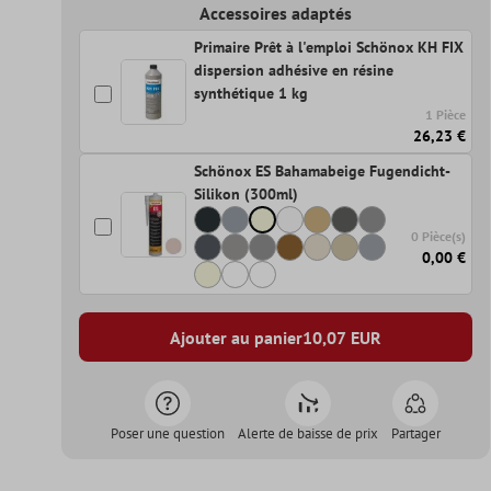
Accessoires adaptés
Primaire Prêt à l'emploi Schönox KH FIX
dispersion adhésive en résine
synthétique 1 kg
1 Pièce
26,23 €
Schönox ES Bahamabeige Fugendicht-
Silikon (300ml)
0 Pièce(s)
0,00 €
Ajouter au panier
10,07
EUR
Poser une question
Alerte de baisse de prix
Partager