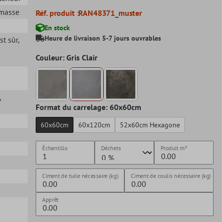
 masse
Réf. produit :
RAN48371_muster
En stock
Heure de livraison 5-7 jours ouvrables
ost sûr
,
Couleur: Gris Clair
,
Format du carrelage: 60x60cm
60x60cm
60x120cm
52x60cm Hexagone
Échantillo
Déchets
Produit
m²
Ciment de tuile nécessaire (kg)
Ciment de coulis nécessaire (kg)
Apprêt