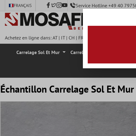
Service Hotline +49 40 797
FRANÇAIS
ontenu principal
Achetez en ligne dans:
AT
|
IT
|
CH
|
FR
|
DE
|
UK
|
CZ
|
SE
|
DK
|
Carrelage Sol Et Mur
Carrelage Mural
Carrelage
Échantillon Carrelage Sol Et Mu