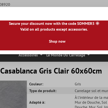
508920
Secure your discount now with the code SOMMER5 🌞
Valid on all products except accessories.
BE
|
NL
|
IE
|
ES
|
PL
|
PT
|
FI
|
GR
|
RO
|
NO
|
HU
|
BG
|
HR
|
LU
Shop now
 Mosaique
Carreaux En Pierre Naturelle
Dalles De Terrasse
Accessoires
Le Monde Du Carrelage
r Casablanca Gris Clair 60x60cm
Couleur:
Gris
Type de produit:
Carrelage sol et mur
À l'intérieur de la m
Adapté à:
Mur de Douche
, Sol
Douche
, Mur
, Sol
, I