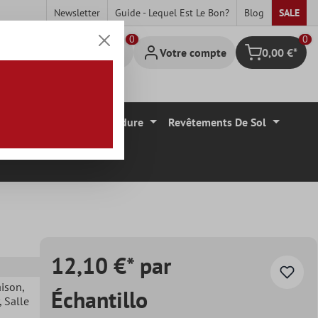
Newsletter
Guide - Lequel Est Le Bon?
Blog
SALE
0
Votre compte
0,00 €*
Panier
Carrelage Mural Bordure
Revêtements De Sol
12,10 €* par
aison
,
Échantillo
, Salle