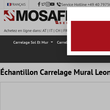
Service Hotline +49 40 797
FRANÇAIS
ontenu principal
Achetez en ligne dans:
AT
|
IT
|
CH
|
FR
|
DE
|
UK
|
CZ
|
SE
|
DK
|
Carrelage Sol Et Mur
Carrelage Mural
Carrelage
Échantillon Carrelage Mural Le