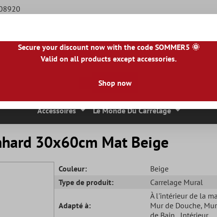
508920
Secure your discount now with the code SOMMER5 🌞
Valid on all products except accessories.
BE
|
NL
|
IE
|
ES
|
PL
|
PT
|
FI
|
GR
|
RO
|
NO
|
HU
|
BG
|
HR
|
LU
Shop now
 Mosaique
Carreaux En Pierre Naturelle
Dalles De Terrasse
Accessoires
Le Monde Du Carrelage
onhard 30x60cm Mat Beige
Couleur:
Beige
Type de produit:
Carrelage Mural
À l'intérieur de la m
Adapté à:
Mur de Douche
, Mur
de Bain
, Intérieur