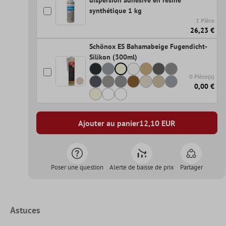
dispersion adhésive en résine
synthétique 1 kg
1 Pièce
26,23 €
Schönox ES Bahamabeige Fugendicht-
Silikon (300ml)
0 Pièce(s)
0,00 €
Ajouter au panier
12,10
EUR
Poser une question
Alerte de baisse de prix
Partager
Astuces