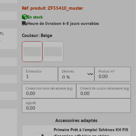
Réf. produit :
ZF55410_muster
En stock
Heure de livraison 6-8 jours ouvrables
in
,
Couleur: Beige
,
Échantillo
Déchets
Produit
m²
Ciment de tuile nécessaire (kg)
Ciment de coulis nécessaire (kg)
Apprêt
Accessoires adaptés
Primaire Prêt à l'emploi Schönox KH FIX