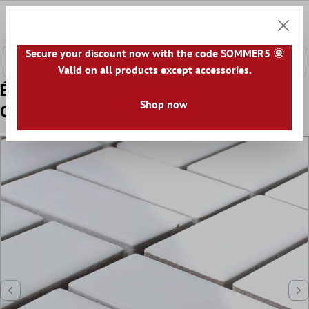
ontenu principal
0
Panier
Secure your discount now with the code SOMMER5 🌞
Valid on all products except accessories.
Échantillon Carrelage Mosaïque Céramique
Shop now
Cristianos