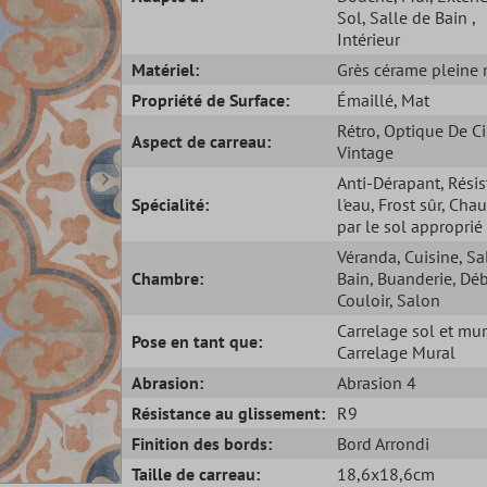
Sol
, Salle de Bain
,
Intérieur
Matériel:
Grès cérame pleine
Propriété de Surface:
Émaillé
, Mat
Rétro
, Optique De C
Aspect de carreau:
Vintage
Anti-Dérapant
, Rési
Spécialité:
l'eau
, Frost sûr
, Chau
par le sol approprié
Véranda
, Cuisine
, Sa
Chambre:
Bain
, Buanderie
, Dé
Couloir
, Salon
Carrelage sol et mur
Pose en tant que:
Carrelage Mural
Abrasion:
Abrasion 4
Résistance au glissement:
R9
Finition des bords:
Bord Arrondi
Taille de carreau:
18,6x18,6cm