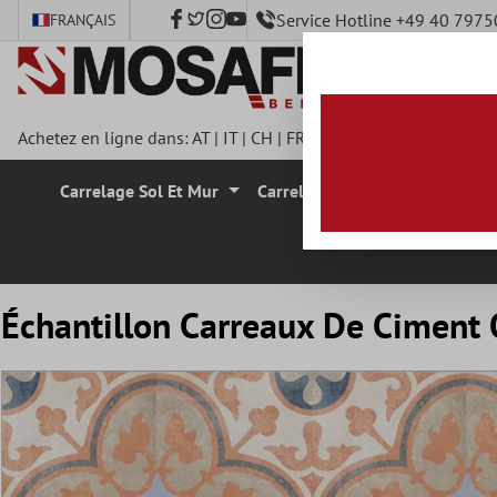
Service Hotline +49 40 797
FRANÇAIS
ontenu principal
Achetez en ligne dans:
AT
|
IT
|
CH
|
FR
|
DE
|
UK
|
CZ
|
SE
|
DK
|
Carrelage Sol Et Mur
Carrelage Mural
Carrelage
Échantillon Carreaux De Ciment