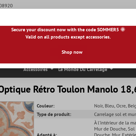
508920
Secure your discount now with the code SOMMER5 🌞
Valid on all products except accessories.
BE
|
NL
|
IE
|
ES
|
PL
|
PT
|
FI
|
GR
|
RO
|
NO
|
HU
|
BG
|
HR
|
LU
Shop now
 Mosaique
Carreaux En Pierre Naturelle
Dalles De Terrasse
Accessoires
Le Monde Du Carrelage
 Optique Rétro Toulon Manolo 18
Couleur:
Noir
, Bleu
, Ocre
, Bei
Type de produit:
Carrelage sol et mur
À l'intérieur de la m
Mur de Douche
, Sol
Adapté à:
Douche
, Mur
, Extéri