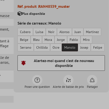
Réf. produit :
RAN48539_muster
Plus disponible
 masse
Série de carreaux: Manolo
iment
,
Cubero
Luisa
Noir
Alonso
Juan
Martinez
Beige
Bleu
Mora
Jorge
Pablo
Miro
stant à
ffage
Serrano
Chillida
Ocre
Manolo
Josep
Felipe
lle de
Alertez-moi quand c'est de nouveau
barras
,
disponible
,
Poser une question
Alerte de baisse de prix
Partager