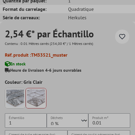
Quantité par paquet:
1
Format du carrelage:
Quadratique
Série de carreaux:
Herkules
2,54 €* par Échantillo
Contenu :
0.01 Mètres carrés
(254,00 €* / 1 Mètres carrés)
Réf. produit :
TM33521_muster
En stock
Heure de livraison 4-6 jours ouvrables
Couleur: Gris Clair
Échantillo
Déchets
Produit
m²
Ciment de tuile nécessaire (kg)
Ciment de coulis nécessaire (kg)