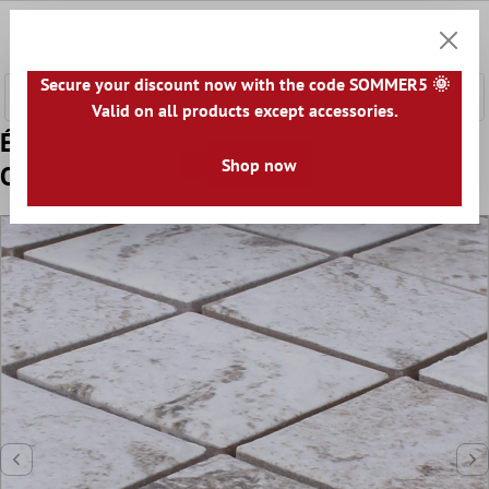
ontenu principal
0
Panier
Secure your discount now with the code SOMMER5 🌞
Valid on all products except accessories.
Échantillon Mosaïque Céramique Pierre
Shop now
Optique Herkules Gris Clair