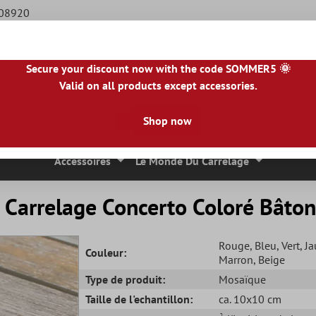
508920
Secure your discount now with the code SOMMER5 🌞
Valid on all products except accessories.
BE
|
NL
|
IE
|
ES
|
PL
|
PT
|
FI
|
GR
|
RO
|
NO
|
HU
|
BG
|
HR
|
LU
Shop now
 Mosaique
Carreaux En Pierre Naturelle
Dalles De Terrasse
Accessoires
Le Monde Du Carrelage
 Carrelage Concerto Coloré Bâto
Rouge
, Bleu
, Vert
, J
Couleur:
Marron
, Beige
Type de produit:
Mosaïque
Taille de l'echantillon:
ca. 10x10 cm