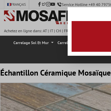
Service Hotline +49 40 797
FRANÇAIS
ontenu principal
Achetez en ligne dans:
AT
|
IT
|
CH
|
FR
|
DE
|
UK
|
CZ
|
SE
|
DK
|
Carrelage Sol Et Mur
Carrelage Mural
Carrelage
Échantillon Céramique Mosaïque