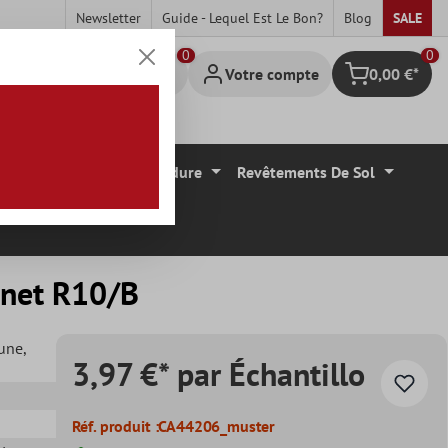
Newsletter
Guide - Lequel Est Le Bon?
Blog
SALE
0
Votre compte
0,00 €*
Panier
Carrelage Mural Bordure
Revêtements De Sol
nnet R10/B
aune
,
3,97 €* par Échantillo
Réf. produit :
CA44206_muster