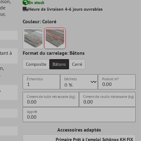
aison
,
En stock
 de
Heure de livraison 4-6 jours ouvrables
eur
,
Couleur: Coloré
stant à
Format du carrelage: Bâtons
Composite
Bâtons
Carré
in
,
,
Échantillo
Déchets
Produit
m²
,
Ciment de tuile nécessaire (kg)
Ciment de coulis nécessaire (kg)
Apprêt
Accessoires adaptés
Primaire Prêt à l'emploi Schönox KH FIX