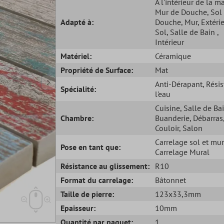
À l'intérieur de la m
Mur de Douche
, Sol
Adapté à:
Douche
, Mur
, Extéri
Sol
, Salle de Bain
,
Intérieur
Matériel:
Céramique
Propriété de Surface:
Mat
Anti-Dérapant
, Rési
Spécialité:
l'eau
Cuisine
, Salle de Ba
Chambre:
Buanderie
, Débarras
Couloir
, Salon
Carrelage sol et mur
Pose en tant que:
Carrelage Mural
Résistance au glissement:
R10
Format du carrelage:
Bâtonnet
Taille de pierre:
123x33,3mm
Epaisseur:
10mm
Quantité par paquet:
1