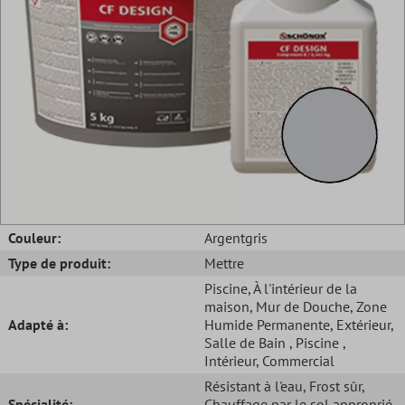
Couleur:
Argentgris
Type de produit:
Mettre
Piscine
, À l'intérieur de la
maison
, Mur de Douche
, Zone
Adapté à:
Humide Permanente
, Extérieur
,
Salle de Bain
, Piscine
,
Intérieur
, Commercial
Résistant à l'eau
, Frost sûr
,
Spécialité:
Chauffage par le sol approprié
,